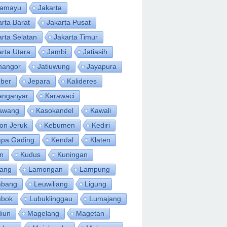
ramayu
Jakarta
arta Barat
Jakarta Pusat
arta Selatan
Jakarta Timur
arta Utara
Jambi
Jatiasih
inangor
Jatiuwung
Jayapura
ber
Jepara
Kalideres
anganyar
Karawaci
awang
Kasokandel
Kawali
on Jeruk
Kebumen
Kediri
apa Gading
Kendal
Klaten
an
Kudus
Kuningan
ang
Lamongan
Lampung
bang
Leuwiliang
Ligung
bok
Lubuklinggau
Lumajang
iun
Magelang
Magetan