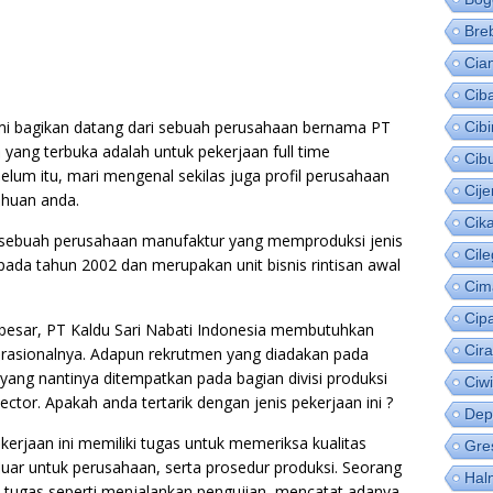
Bre
Cia
Cib
 kami bagikan datang dari sebuah perusahaan bernama PT
Cib
yang terbuka adalah untuk pekerjaan full time
Cib
lum itu, mari mengenal sekilas juga profil perusahaan
Cije
huan anda.
Cik
h sebuah perusahaan manufaktur yang memproduksi jenis
Cil
ada tahun 2002 dan merupakan unit bisnis rintisan awal
Cim
Cip
besar, PT Kaldu Sari Nabati Indonesia membutuhkan
Cir
rasionalnya. Adapun rekrutmen yang diadakan pada
a yang nantinya ditempatkan pada bagian divisi produksi
Ciw
ctor. Apakah anda tertarik dengan jenis pekerjaan ini ?
Dep
erjaan ini memiliki tugas untuk memeriksa kualitas
Gre
uar untuk perusahaan, serta prosedur produksi. Seorang
Hal
-tugas seperti menjalankan pengujian, mencatat adanya