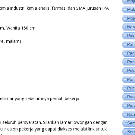
Maj
imia industri, kimia analis, farmasi dan SMA jurusan IPA
Mal
Moj
Nga
 cm, Wanita 150 cm
Pal
ore, malam)
Pan
Par
Pas
Pek
Pom
Pri
Pur
pelamar yang sebelumnya pernah bekerja
Pur
Ran
i seluruh persyaratan. Silahkan lamar lowongan dengan
Sam
ir calon pekerja yang dapat diakses melalui link untuk
Ser