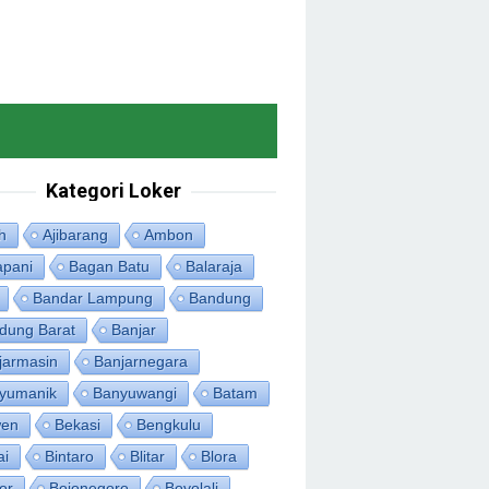
Kategori Loker
h
Ajibarang
Ambon
apani
Bagan Batu
Balaraja
Bandar Lampung
Bandung
dung Barat
Banjar
jarmasin
Banjarnegara
yumanik
Banyuwangi
Batam
en
Bekasi
Bengkulu
ai
Bintaro
Blitar
Blora
or
Bojonegoro
Boyolali