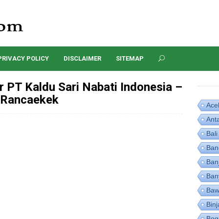
PRIVACY POLICY
DISCLAIMER
SITEMAP
 PT Kaldu Sari Nabati Indonesia –
Rancaekek
Ace
Ant
Bali
Ban
Ban
Ban
Baw
Binj
Bog