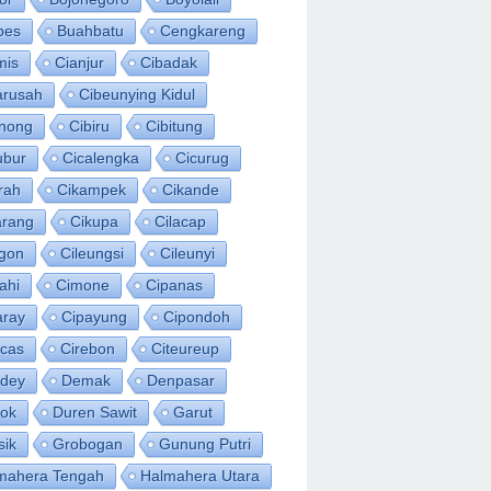
bes
Buahbatu
Cengkareng
mis
Cianjur
Cibadak
arusah
Cibeunying Kidul
inong
Cibiru
Cibitung
ubur
Cicalengka
Cicurug
rah
Cikampek
Cikande
arang
Cikupa
Cilacap
egon
Cileungsi
Cileunyi
ahi
Cimone
Cipanas
aray
Cipayung
Cipondoh
acas
Cirebon
Citeureup
idey
Demak
Denpasar
ok
Duren Sawit
Garut
sik
Grobogan
Gunung Putri
mahera Tengah
Halmahera Utara