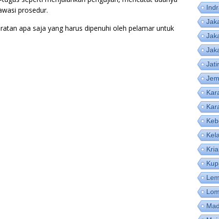
Ind
awasi prosedur.
Jak
aratan apa saja yang harus dipenuhi oleh pelamar untuk
Jak
Jak
Jat
Jem
Kar
Kar
Keb
Kel
Kri
Kup
Lem
Lom
Mad