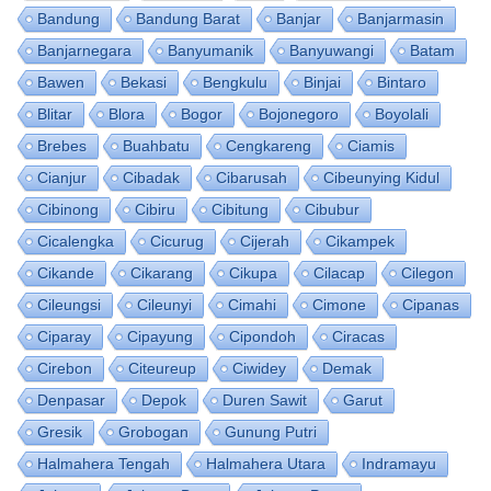
Bandung
Bandung Barat
Banjar
Banjarmasin
Banjarnegara
Banyumanik
Banyuwangi
Batam
Bawen
Bekasi
Bengkulu
Binjai
Bintaro
Blitar
Blora
Bogor
Bojonegoro
Boyolali
Brebes
Buahbatu
Cengkareng
Ciamis
Cianjur
Cibadak
Cibarusah
Cibeunying Kidul
Cibinong
Cibiru
Cibitung
Cibubur
Cicalengka
Cicurug
Cijerah
Cikampek
Cikande
Cikarang
Cikupa
Cilacap
Cilegon
Cileungsi
Cileunyi
Cimahi
Cimone
Cipanas
Ciparay
Cipayung
Cipondoh
Ciracas
Cirebon
Citeureup
Ciwidey
Demak
Denpasar
Depok
Duren Sawit
Garut
Gresik
Grobogan
Gunung Putri
Halmahera Tengah
Halmahera Utara
Indramayu