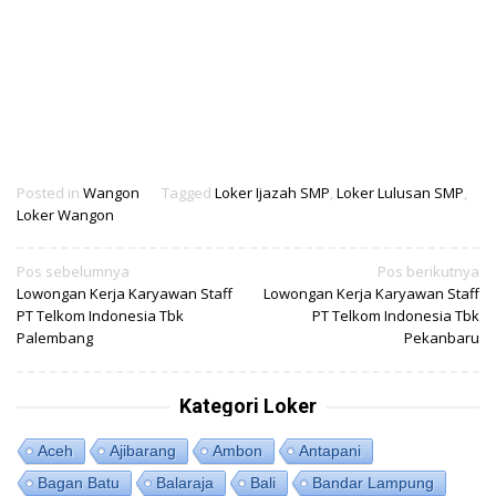
Posted in
Wangon
Tagged
Loker Ijazah SMP
,
Loker Lulusan SMP
,
Loker Wangon
Navigasi
Pos sebelumnya
Pos berikutnya
Lowongan Kerja Karyawan Staff
Lowongan Kerja Karyawan Staff
pos
PT Telkom Indonesia Tbk
PT Telkom Indonesia Tbk
Palembang
Pekanbaru
Kategori Loker
Aceh
Ajibarang
Ambon
Antapani
Bagan Batu
Balaraja
Bali
Bandar Lampung