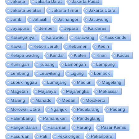
Jakarta
Jakarta Barat
Jakarta Pusat
Jakarta Selatan
Jakarta Timur
Jakarta Utara
Jambi
Jatiasih
Jatinangor
Jatiuwung
Jayapura
Jember
Jepara
Kalideres
Karanganyar
Karawaci
Karawang
Kasokandel
Kawali
Kebon Jeruk
Kebumen
Kediri
Kelapa Gading
Kendal
Klaten
Krian
Kudus
Kuningan
Kupang
Lamongan
Lampung
Lembang
Leuwiliang
Ligung
Lombok
Lubuklinggau
Lumajang
Madiun
Magelang
Magetan
Majalaya
Majalengka
Makassar
Malang
Manado
Medan
Mojokerto
Morowali Utara
Nganjuk
Padalarang
Padang
Palembang
Pamanukan
Pandeglang
Pangandaran
Pariaman
Parung
Pasar Kemis
Pasuruan
Pati
Pekalongan
Pekanbaru