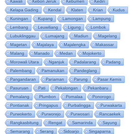
Kawali
Kebon Jeruk
Kebumen
Kediri
Kelapa Gading
Kendal
Klaten
Krian
Kudus
Kuningan
Kupang
Lamongan
Lampung
Lembang
Leuwiliang
Ligung
Lombok
Lubuklinggau
Lumajang
Madiun
Magelang
Magetan
Majalaya
Majalengka
Makassar
Malang
Manado
Medan
Mojokerto
Morowali Utara
Nganjuk
Padalarang
Padang
Palembang
Pamanukan
Pandeglang
Pangandaran
Pariaman
Parung
Pasar Kemis
Pasuruan
Pati
Pekalongan
Pekanbaru
Pemalang
Plumbon
Pomalaa
Ponorogo
Pontianak
Pringapus
Purbalingga
Purwakarta
Purwokerto
Purworejo
Purwosari
Rancaekek
Rangkasbitung
Rengat
Samarinda
Sayung
Semarang
Serang
Sidoarjo
Singaparna