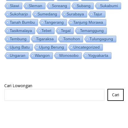
Slawi
Sleman
Soreang
Subang
Sukabumi
Sukoharjo
Sumedang
Surabaya
Tajur
Tanah Bumbu
Tangerang
Tanjung Morawa
Tasikmalaya
Tebet
Tegal
Temanggung
Tembung
Tigaraksa
Tomohon
Tulungagung
Ujung Batu
Ujung Berung
Uncategorized
Ungaran
Wangon
Wonosobo
Yogyakarta
Cari Lowongan
Cari