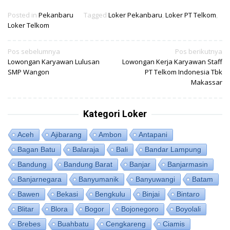
Posted in
Pekanbaru
Tagged
Loker Pekanbaru
,
Loker PT Telkom
,
Loker Telkom
Navigasi
Pos sebelumnya
Pos berikutnya
Lowongan Karyawan Lulusan
Lowongan Kerja Karyawan Staff
pos
SMP Wangon
PT Telkom Indonesia Tbk
Makassar
Kategori Loker
Aceh
Ajibarang
Ambon
Antapani
Bagan Batu
Balaraja
Bali
Bandar Lampung
Bandung
Bandung Barat
Banjar
Banjarmasin
Banjarnegara
Banyumanik
Banyuwangi
Batam
Bawen
Bekasi
Bengkulu
Binjai
Bintaro
Blitar
Blora
Bogor
Bojonegoro
Boyolali
Brebes
Buahbatu
Cengkareng
Ciamis