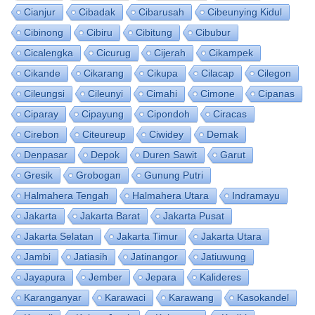
Cianjur
Cibadak
Cibarusah
Cibeunying Kidul
Cibinong
Cibiru
Cibitung
Cibubur
Cicalengka
Cicurug
Cijerah
Cikampek
Cikande
Cikarang
Cikupa
Cilacap
Cilegon
Cileungsi
Cileunyi
Cimahi
Cimone
Cipanas
Ciparay
Cipayung
Cipondoh
Ciracas
Cirebon
Citeureup
Ciwidey
Demak
Denpasar
Depok
Duren Sawit
Garut
Gresik
Grobogan
Gunung Putri
Halmahera Tengah
Halmahera Utara
Indramayu
Jakarta
Jakarta Barat
Jakarta Pusat
Jakarta Selatan
Jakarta Timur
Jakarta Utara
Jambi
Jatiasih
Jatinangor
Jatiuwung
Jayapura
Jember
Jepara
Kalideres
Karanganyar
Karawaci
Karawang
Kasokandel