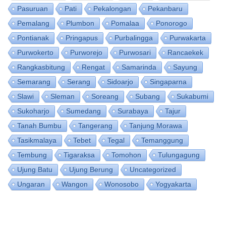
Pasuruan
Pati
Pekalongan
Pekanbaru
Pemalang
Plumbon
Pomalaa
Ponorogo
Pontianak
Pringapus
Purbalingga
Purwakarta
Purwokerto
Purworejo
Purwosari
Rancaekek
Rangkasbitung
Rengat
Samarinda
Sayung
Semarang
Serang
Sidoarjo
Singaparna
Slawi
Sleman
Soreang
Subang
Sukabumi
Sukoharjo
Sumedang
Surabaya
Tajur
Tanah Bumbu
Tangerang
Tanjung Morawa
Tasikmalaya
Tebet
Tegal
Temanggung
Tembung
Tigaraksa
Tomohon
Tulungagung
Ujung Batu
Ujung Berung
Uncategorized
Ungaran
Wangon
Wonosobo
Yogyakarta