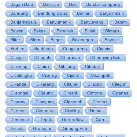
Bagan Batu
Balaraja
Bali
Bandar Lampung
Bandung
Bandung Barat
Banjar
Banjarmasin
Banjarnegara
Banyumanik
Banyuwangi
Batam
Bawen
Bekasi
Bengkulu
Binjai
Bintaro
Blitar
Blora
Bogor
Bojonegoro
Boyolali
Brebes
Buahbatu
Cengkareng
Ciamis
Cianjur
Cibadak
Cibarusah
Cibeunying Kidul
Cibinong
Cibiru
Cibitung
Cibubur
Cicalengka
Cicurug
Cijerah
Cikampek
Cikande
Cikarang
Cikupa
Cilacap
Cilegon
Cileungsi
Cileunyi
Cimahi
Cimone
Cipanas
Ciparay
Cipayung
Cipondoh
Ciracas
Cirebon
Citeureup
Ciwidey
Demak
Denpasar
Depok
Duren Sawit
Garut
Gresik
Grobogan
Gunung Putri