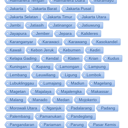
Halmahera Tengah
Halmahera Utara
Indramayu
Jakarta
Jakarta Barat
Jakarta Pusat
Jakarta Selatan
Jakarta Timur
Jakarta Utara
Jambi
Jatiasih
Jatinangor
Jatiuwung
Jayapura
Jember
Jepara
Kalideres
Karanganyar
Karawaci
Karawang
Kasokandel
Kawali
Kebon Jeruk
Kebumen
Kediri
Kelapa Gading
Kendal
Klaten
Krian
Kudus
Kuningan
Kupang
Lamongan
Lampung
Lembang
Leuwiliang
Ligung
Lombok
Lubuklinggau
Lumajang
Madiun
Magelang
Magetan
Majalaya
Majalengka
Makassar
Malang
Manado
Medan
Mojokerto
Morowali Utara
Nganjuk
Padalarang
Padang
Palembang
Pamanukan
Pandeglang
Pangandaran
Pariaman
Parung
Pasar Kemis