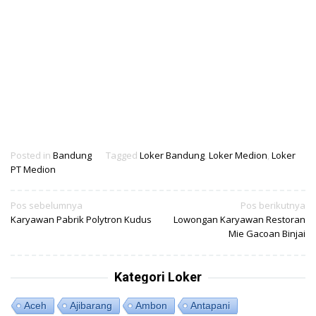
Posted in
Bandung
Tagged
Loker Bandung
,
Loker Medion
,
Loker
PT Medion
Navigasi
Pos sebelumnya
Pos berikutnya
Karyawan Pabrik Polytron Kudus
Lowongan Karyawan Restoran
pos
Mie Gacoan Binjai
Kategori Loker
Aceh
Ajibarang
Ambon
Antapani