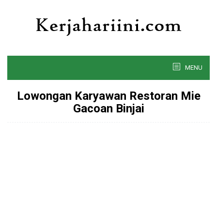
Skip
to
content
MENU
Lowongan Karyawan Restoran Mie
Gacoan Binjai