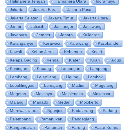
Halmahera Tengah
Halmahera Utara
Indramayu
Jakarta
Jakarta Barat
Jakarta Pusat
Jakarta Selatan
Jakarta Timur
Jakarta Utara
Jambi
Jatiasih
Jatinangor
Jatiuwung
Jayapura
Jember
Jepara
Kalideres
Karanganyar
Karawaci
Karawang
Kasokandel
Kawali
Kebon Jeruk
Kebumen
Kediri
Kelapa Gading
Kendal
Klaten
Krian
Kudus
Kuningan
Kupang
Lamongan
Lampung
Lembang
Leuwiliang
Ligung
Lombok
Lubuklinggau
Lumajang
Madiun
Magelang
Magetan
Majalaya
Majalengka
Makassar
Malang
Manado
Medan
Mojokerto
Morowali Utara
Nganjuk
Padalarang
Padang
Palembang
Pamanukan
Pandeglang
Pangandaran
Pariaman
Parung
Pasar Kemis