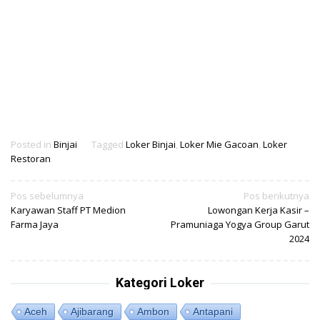
Posted in
Binjai
Tagged
Loker Binjai
,
Loker Mie Gacoan
,
Loker
Restoran
Navigasi
Pos sebelumnya
Pos berikutnya
Karyawan Staff PT Medion
Lowongan Kerja Kasir –
pos
Farma Jaya
Pramuniaga Yogya Group Garut
2024
Kategori Loker
Aceh
Ajibarang
Ambon
Antapani