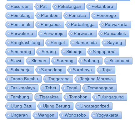
Pasuruan
Pati
Pekalongan
Pekanbaru
Pemalang
Plumbon
Pomalaa
Ponorogo
Pontianak
Pringapus
Purbalingga
Purwakarta
Purwokerto
Purworejo
Purwosari
Rancaekek
Rangkasbitung
Rengat
Samarinda
Sayung
Semarang
Serang
Sidoarjo
Singaparna
Slawi
Sleman
Soreang
Subang
Sukabumi
Sukoharjo
Sumedang
Surabaya
Tajur
Tanah Bumbu
Tangerang
Tanjung Morawa
Tasikmalaya
Tebet
Tegal
Temanggung
Tembung
Tigaraksa
Tomohon
Tulungagung
Ujung Batu
Ujung Berung
Uncategorized
Ungaran
Wangon
Wonosobo
Yogyakarta