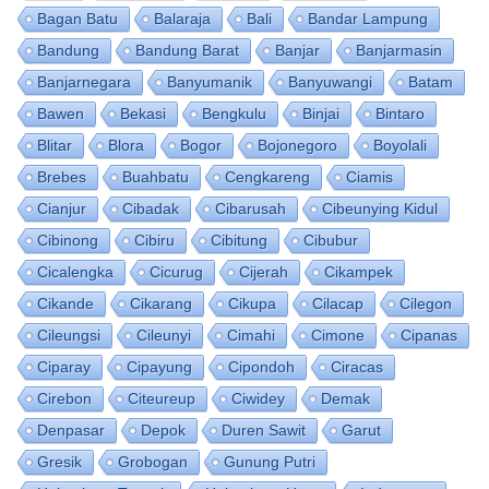
Bagan Batu
Balaraja
Bali
Bandar Lampung
Bandung
Bandung Barat
Banjar
Banjarmasin
Banjarnegara
Banyumanik
Banyuwangi
Batam
Bawen
Bekasi
Bengkulu
Binjai
Bintaro
Blitar
Blora
Bogor
Bojonegoro
Boyolali
Brebes
Buahbatu
Cengkareng
Ciamis
Cianjur
Cibadak
Cibarusah
Cibeunying Kidul
Cibinong
Cibiru
Cibitung
Cibubur
Cicalengka
Cicurug
Cijerah
Cikampek
Cikande
Cikarang
Cikupa
Cilacap
Cilegon
Cileungsi
Cileunyi
Cimahi
Cimone
Cipanas
Ciparay
Cipayung
Cipondoh
Ciracas
Cirebon
Citeureup
Ciwidey
Demak
Denpasar
Depok
Duren Sawit
Garut
Gresik
Grobogan
Gunung Putri