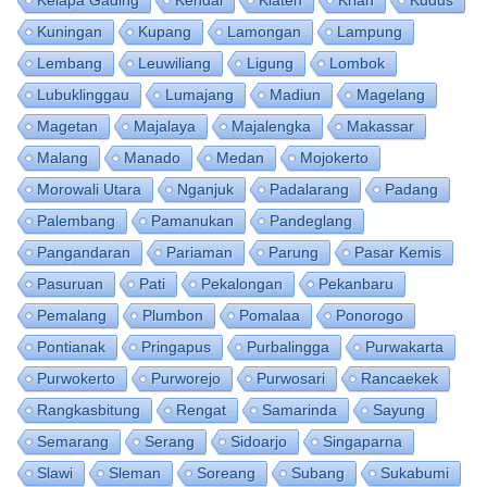
Kuningan
Kupang
Lamongan
Lampung
Lembang
Leuwiliang
Ligung
Lombok
Lubuklinggau
Lumajang
Madiun
Magelang
Magetan
Majalaya
Majalengka
Makassar
Malang
Manado
Medan
Mojokerto
Morowali Utara
Nganjuk
Padalarang
Padang
Palembang
Pamanukan
Pandeglang
Pangandaran
Pariaman
Parung
Pasar Kemis
Pasuruan
Pati
Pekalongan
Pekanbaru
Pemalang
Plumbon
Pomalaa
Ponorogo
Pontianak
Pringapus
Purbalingga
Purwakarta
Purwokerto
Purworejo
Purwosari
Rancaekek
Rangkasbitung
Rengat
Samarinda
Sayung
Semarang
Serang
Sidoarjo
Singaparna
Slawi
Sleman
Soreang
Subang
Sukabumi