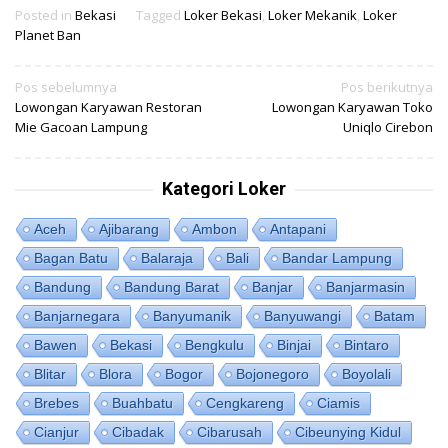
Posted in
Bekasi
Tagged
Loker Bekasi
,
Loker Mekanik
,
Loker
Planet Ban
Navigasi
Pos sebelumnya
Pos berikutnya
Lowongan Karyawan Restoran
Lowongan Karyawan Toko
pos
Mie Gacoan Lampung
Uniqlo Cirebon
Kategori Loker
Aceh
Ajibarang
Ambon
Antapani
Bagan Batu
Balaraja
Bali
Bandar Lampung
Bandung
Bandung Barat
Banjar
Banjarmasin
Banjarnegara
Banyumanik
Banyuwangi
Batam
Bawen
Bekasi
Bengkulu
Binjai
Bintaro
Blitar
Blora
Bogor
Bojonegoro
Boyolali
Brebes
Buahbatu
Cengkareng
Ciamis
Cianjur
Cibadak
Cibarusah
Cibeunying Kidul