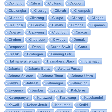
Cibinong
Cibiru
Cibitung
Cibubur
Cicalengka
Cicurug
Cijerah
Cikampek
Cikande
Cikarang
Cikupa
Cilacap
Cilegon
Cileungsi
Cileunyi
Cimahi
Cimone
Cipanas
Ciparay
Cipayung
Cipondoh
Ciracas
Cirebon
Citeureup
Ciwidey
Demak
Denpasar
Depok
Duren Sawit
Garut
Gresik
Grobogan
Gunung Putri
Halmahera Tengah
Halmahera Utara
Indramayu
Jakarta
Jakarta Barat
Jakarta Pusat
Jakarta Selatan
Jakarta Timur
Jakarta Utara
Jambi
Jatiasih
Jatinangor
Jatiuwung
Jayapura
Jember
Jepara
Kalideres
Karanganyar
Karawaci
Karawang
Kasokandel
Kawali
Kebon Jeruk
Kebumen
Kediri
Kelapa Gading
Kendal
Klaten
Krian
Kudus