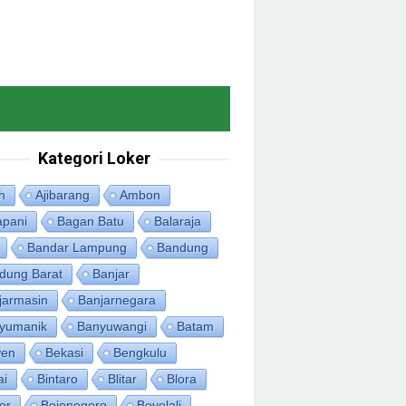
Kategori Loker
h
Ajibarang
Ambon
apani
Bagan Batu
Balaraja
Bandar Lampung
Bandung
dung Barat
Banjar
jarmasin
Banjarnegara
yumanik
Banyuwangi
Batam
en
Bekasi
Bengkulu
ai
Bintaro
Blitar
Blora
or
Bojonegoro
Boyolali