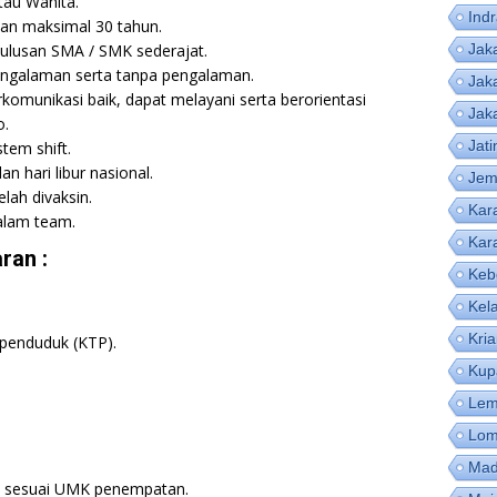
tau Wanita.
Ind
dan maksimal 30 tahun.
lulusan SMA / SMK sederajat.
Jak
engalaman serta tanpa pengalaman.
Jak
komunikasi baik, dapat melayani serta berorientasi
Jak
o.
Jat
tem shift.
n hari libur nasional.
Jem
lah divaksin.
Kar
alam team.
Kar
ran :
Keb
Kel
Kri
 penduduk (KTP).
Kup
Lem
Lom
Mad
i sesuai UMK penempatan.