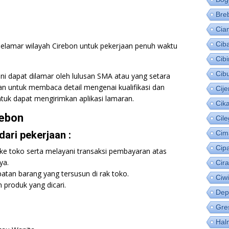
Bre
Cia
Cib
 pelamar wilayah Cirebon untuk pekerjaan penuh waktu
Cib
Cib
i dapat dilamar oleh lulusan SMA atau yang setara
kan untuk membaca detail mengenai kualifikasi dan
Cije
tuk dapat mengirimkan aplikasi lamaran.
Cik
rebon
Cil
ari pekerjaan :
Cim
Cip
ke toko serta melayani transaksi pembayaran atas
ya.
Cir
tan barang yang tersusun di rak toko.
Ciw
roduk yang dicari.
Dep
Gre
Hal