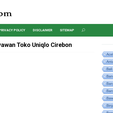
PRIVACY POLICY
DISCLAIMER
SITEMAP
awan Toko Uniqlo Cirebon
Ace
Ant
Bali
Ban
Ban
Ban
Baw
Binj
Bog