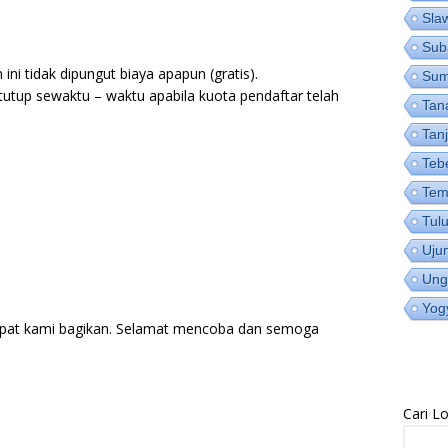
Sla
Sub
ni tidak dipungut biaya apapun (gratis).
Su
utup sewaktu – waktu apabila kuota pendaftar telah
Tan
Tan
Teb
Tem
Tul
Uju
Ung
Yog
pat kami bagikan. Selamat mencoba dan semoga
Cari 