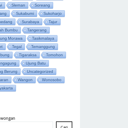
wi
Sleman
Soreang
ang
Sukabumi
Sukoharjo
medang
Surabaya
Tajur
ah Bumbu
Tangerang
jung Morawa
Tasikmalaya
et
Tegal
Temanggung
bung
Tigaraksa
Tomohon
ungagung
Ujung Batu
ng Berung
Uncategorized
aran
Wangon
Wonosobo
yakarta
Lowongan
Cari