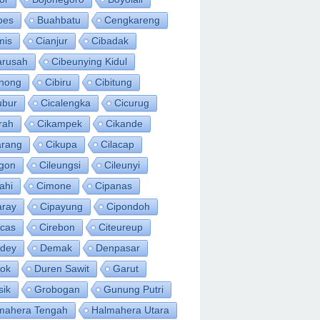
bes
Buahbatu
Cengkareng
mis
Cianjur
Cibadak
arusah
Cibeunying Kidul
inong
Cibiru
Cibitung
ubur
Cicalengka
Cicurug
rah
Cikampek
Cikande
arang
Cikupa
Cilacap
egon
Cileungsi
Cileunyi
ahi
Cimone
Cipanas
aray
Cipayung
Cipondoh
acas
Cirebon
Citeureup
idey
Demak
Denpasar
ok
Duren Sawit
Garut
sik
Grobogan
Gunung Putri
mahera Tengah
Halmahera Utara