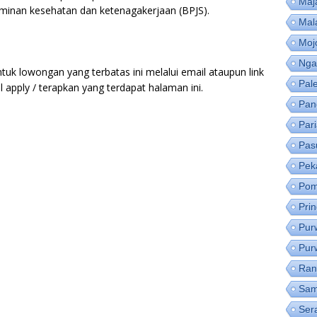
Maj
aminan kesehatan dan ketenagakerjaan (BPJS).
Mal
Moj
Nga
tuk lowongan yang terbatas ini melalui email ataupun link
Pal
apply / terapkan yang terdapat halaman ini.
Pan
Par
Pas
Pek
Pom
Pri
Pur
Pur
Ran
Sam
Ser