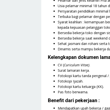
Pelamar dari jenis kelamin Pria a
Usia pelamar minimal 18 tahun 
Persyaratan pendidikan minimal 
Terbuka bagi pelamar dengan p
Syarat keahlian : kemampuan ber
kepada kepuasan pelanggan tok
Bersedia bekerja toko dengan sis
Bersedia bekerja saat weekend da
Sehat jasmani dan rohani serta te
Dinamis serta mampu bekerja d
Kelengkapan dokumen lama
CV (
Curiculum Vitae)
.
Surat lamaran kerja.
Fotokopi kartu tanda pengenal /
Fotokopi Ijazah.
Fotokopi kartu keluarga (KK).
Pas foto berwarna.
Benefit dari pekerjaan :
Mendapatkan upah bekerja / gaj