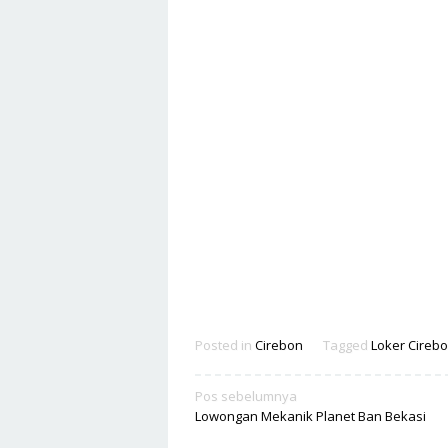
Posted in
Cirebon
Tagged
Loker Cireb
Navigasi
Pos sebelumnya
Lowongan Mekanik Planet Ban Bekasi
pos