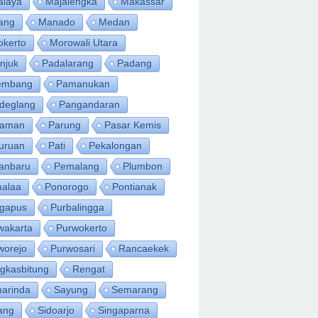
alaya
Majalengka
Makassar
ang
Manado
Medan
okerto
Morowali Utara
njuk
Padalarang
Padang
embang
Pamanukan
deglang
Pangandaran
iaman
Parung
Pasar Kemis
uruan
Pati
Pekalongan
anbaru
Pemalang
Plumbon
alaa
Ponorogo
Pontianak
ngapus
Purbalingga
wakarta
Purwokerto
worejo
Purwosari
Rancaekek
gkasbitung
Rengat
arinda
Sayung
Semarang
ang
Sidoarjo
Singaparna