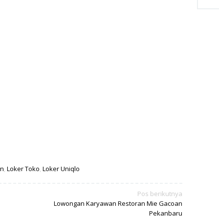
on
,
Loker Toko
,
Loker Uniqlo
Pos berikutnya
Lowongan Karyawan Restoran Mie Gacoan
Pekanbaru