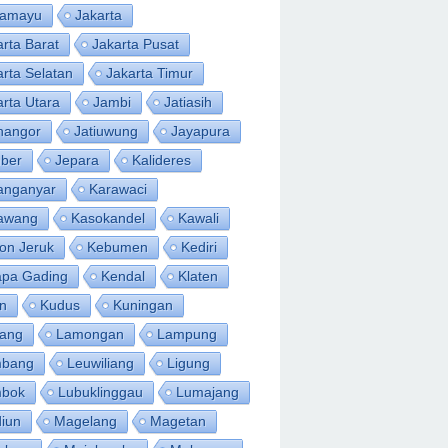
ramayu
Jakarta
arta Barat
Jakarta Pusat
arta Selatan
Jakarta Timur
arta Utara
Jambi
Jatiasih
inangor
Jatiuwung
Jayapura
ber
Jepara
Kalideres
anganyar
Karawaci
awang
Kasokandel
Kawali
on Jeruk
Kebumen
Kediri
apa Gading
Kendal
Klaten
an
Kudus
Kuningan
ang
Lamongan
Lampung
bang
Leuwiliang
Ligung
bok
Lubuklinggau
Lumajang
iun
Magelang
Magetan