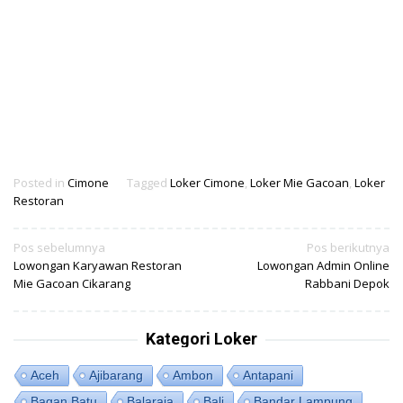
Posted in
Cimone
Tagged
Loker Cimone
,
Loker Mie Gacoan
,
Loker
Restoran
Navigasi
Pos sebelumnya
Pos berikutnya
Lowongan Karyawan Restoran
Lowongan Admin Online
pos
Mie Gacoan Cikarang
Rabbani Depok
Kategori Loker
Aceh
Ajibarang
Ambon
Antapani
Bagan Batu
Balaraja
Bali
Bandar Lampung