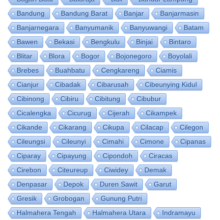
Bandung
Bandung Barat
Banjar
Banjarmasin
Banjarnegara
Banyumanik
Banyuwangi
Batam
Bawen
Bekasi
Bengkulu
Binjai
Bintaro
Blitar
Blora
Bogor
Bojonegoro
Boyolali
Brebes
Buahbatu
Cengkareng
Ciamis
Cianjur
Cibadak
Cibarusah
Cibeunying Kidul
Cibinong
Cibiru
Cibitung
Cibubur
Cicalengka
Cicurug
Cijerah
Cikampek
Cikande
Cikarang
Cikupa
Cilacap
Cilegon
Cileungsi
Cileunyi
Cimahi
Cimone
Cipanas
Ciparay
Cipayung
Cipondoh
Ciracas
Cirebon
Citeureup
Ciwidey
Demak
Denpasar
Depok
Duren Sawit
Garut
Gresik
Grobogan
Gunung Putri
Halmahera Tengah
Halmahera Utara
Indramayu