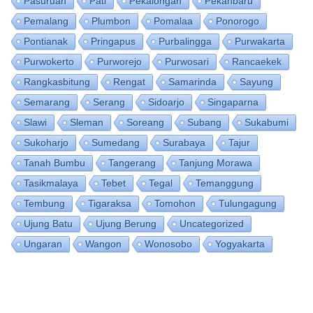
Pasuruan
Pati
Pekalongan
Pekanbaru
Pemalang
Plumbon
Pomalaa
Ponorogo
Pontianak
Pringapus
Purbalingga
Purwakarta
Purwokerto
Purworejo
Purwosari
Rancaekek
Rangkasbitung
Rengat
Samarinda
Sayung
Semarang
Serang
Sidoarjo
Singaparna
Slawi
Sleman
Soreang
Subang
Sukabumi
Sukoharjo
Sumedang
Surabaya
Tajur
Tanah Bumbu
Tangerang
Tanjung Morawa
Tasikmalaya
Tebet
Tegal
Temanggung
Tembung
Tigaraksa
Tomohon
Tulungagung
Ujung Batu
Ujung Berung
Uncategorized
Ungaran
Wangon
Wonosobo
Yogyakarta