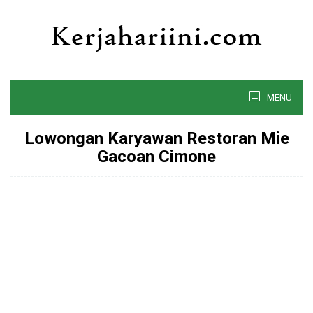
Skip
to
content
MENU
Lowongan Karyawan Restoran Mie
Gacoan Cimone