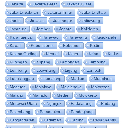
Jakarta
Jakarta Barat
Jakarta Pusat
Jakarta Selatan
Jakarta Timur
Jakarta Utara
Jambi
Jatiasih
Jatinangor
Jatiuwung
Jayapura
Jember
Jepara
Kalideres
Karanganyar
Karawaci
Karawang
Kasokandel
Kawali
Kebon Jeruk
Kebumen
Kediri
Kelapa Gading
Kendal
Klaten
Krian
Kudus
Kuningan
Kupang
Lamongan
Lampung
Lembang
Leuwiliang
Ligung
Lombok
Lubuklinggau
Lumajang
Madiun
Magelang
Magetan
Majalaya
Majalengka
Makassar
Malang
Manado
Medan
Mojokerto
Morowali Utara
Nganjuk
Padalarang
Padang
Palembang
Pamanukan
Pandeglang
Pangandaran
Pariaman
Parung
Pasar Kemis