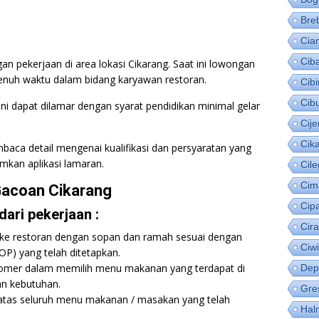
Bre
Cia
Cib
n pekerjaan di area lokasi Cikarang. Saat ini lowongan
enuh waktu dalam bidang karyawan restoran.
Cib
Cib
i dapat dilamar dengan syarat pendidikan minimal gelar
Cije
Cik
baca detail mengenai kualifikasi dan persyaratan yang
mkan aplikasi lamaran.
Cil
Cim
Gacoan Cikarang
Cip
ari pekerjaan :
Cir
ke restoran dengan sopan dan ramah sesuai dengan
Ciw
OP) yang telah ditetapkan.
mer dalam memilih menu makanan yang terdapat di
Dep
an kebutuhan.
Gre
atas seluruh menu makanan / masakan yang telah
Hal