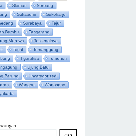
wi
Sleman
Soreang
ang
Sukabumi
Sukoharjo
medang
Surabaya
Tajur
ah Bumbu
Tangerang
jung Morawa
Tasikmalaya
et
Tegal
Temanggung
bung
Tigaraksa
Tomohon
ungagung
Ujung Batu
ng Berung
Uncategorized
aran
Wangon
Wonosobo
yakarta
Lowongan
Cari