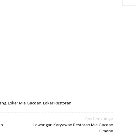
ang
,
Loker Mie Gacoan
,
Loker Restoran
Pos berikutnya
an
Lowongan Karyawan Restoran Mie Gacoan
Cimone