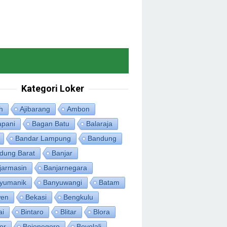
Kategori Loker
h
Ajibarang
Ambon
apani
Bagan Batu
Balaraja
Bandar Lampung
Bandung
dung Barat
Banjar
jarmasin
Banjarnegara
yumanik
Banyuwangi
Batam
en
Bekasi
Bengkulu
ai
Bintaro
Blitar
Blora
or
Bojonegoro
Boyolali