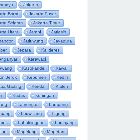
ramayu
Jakarta
arta Barat
Jakarta Pusat
arta Selatan
Jakarta Timur
arta Utara
Jambi
Jatiasih
inangor
Jatiuwung
Jayapura
ber
Jepara
Kalideres
anganyar
Karawaci
awang
Kasokandel
Kawali
on Jeruk
Kebumen
Kediri
apa Gading
Kendal
Klaten
an
Kudus
Kuningan
ang
Lamongan
Lampung
bang
Leuwiliang
Ligung
bok
Lubuklinggau
Lumajang
iun
Magelang
Magetan