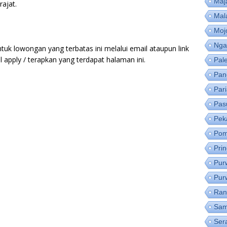
Maj
ajat.
Mal
Moj
Nga
tuk lowongan yang terbatas ini melalui email ataupun link
apply / terapkan yang terdapat halaman ini.
Pal
Pan
Par
Pas
Pek
Pom
Pri
Pur
Pur
Ran
Sam
Ser