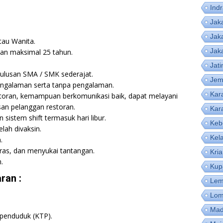
Ind
Jak
Jak
tau Wanita.
Jak
dan maksimal 25 tahun.
Jat
lulusan SMA / SMK sederajat.
Jem
engalaman serta tanpa pengalaman.
Kar
storan, kemampuan berkomunikasi baik, dapat melayani
san pelanggan restoran.
Kar
sistem shift termasuk hari libur.
Keb
lah divaksin.
Kel
.
keras, dan menyukai tantangan.
Kri
.
Kup
ran :
Lem
Lom
Mad
 penduduk (KTP).