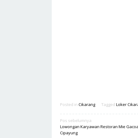
Posted in
Cikarang
Tagged
Loker Cikar
Navigasi
Pos sebelumnya
Lowongan Karyawan Restoran Mie Gaco
pos
Cipayung