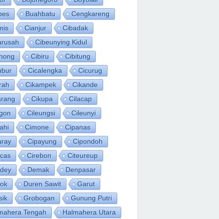
bes
Buahbatu
Cengkareng
mis
Cianjur
Cibadak
arusah
Cibeunying Kidul
inong
Cibiru
Cibitung
ubur
Cicalengka
Cicurug
rah
Cikampek
Cikande
arang
Cikupa
Cilacap
egon
Cileungsi
Cileunyi
ahi
Cimone
Cipanas
aray
Cipayung
Cipondoh
acas
Cirebon
Citeureup
idey
Demak
Denpasar
ok
Duren Sawit
Garut
sik
Grobogan
Gunung Putri
mahera Tengah
Halmahera Utara