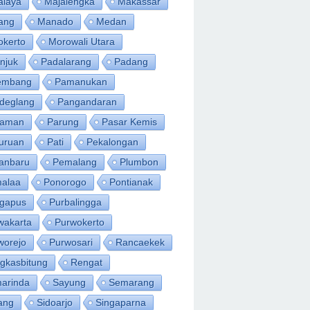
alaya
Majalengka
Makassar
ang
Manado
Medan
okerto
Morowali Utara
njuk
Padalarang
Padang
embang
Pamanukan
deglang
Pangandaran
iaman
Parung
Pasar Kemis
uruan
Pati
Pekalongan
anbaru
Pemalang
Plumbon
alaa
Ponorogo
Pontianak
ngapus
Purbalingga
wakarta
Purwokerto
worejo
Purwosari
Rancaekek
gkasbitung
Rengat
arinda
Sayung
Semarang
ang
Sidoarjo
Singaparna