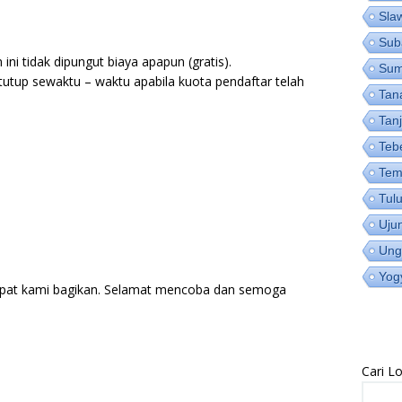
Sla
Sub
ni tidak dipungut biaya apapun (gratis).
Su
utup sewaktu – waktu apabila kuota pendaftar telah
Tan
Tan
Teb
Tem
Tul
Uju
Ung
Yog
pat kami bagikan. Selamat mencoba dan semoga
Cari 