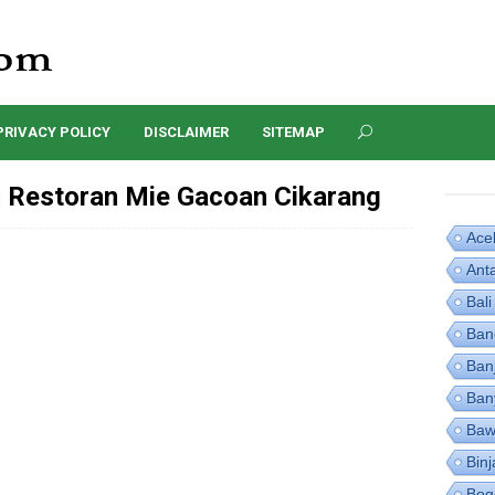
PRIVACY POLICY
DISCLAIMER
SITEMAP
Restoran Mie Gacoan Cikarang
Ace
Ant
Bali
Ban
Ban
Ban
Baw
Binj
Bog