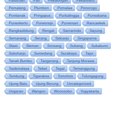
Pasuruan
Pati
Pekalongan
Pekanbaru
Pemalang
Plumbon
Pomalaa
Ponorogo
Pontianak
Pringapus
Purbalingga
Purwakarta
Purwokerto
Purworejo
Purwosari
Rancaekek
Rangkasbitung
Rengat
Samarinda
Sayung
Semarang
Serang
Sidoarjo
Singaparna
Slawi
Sleman
Soreang
Subang
Sukabumi
Sukoharjo
Sumedang
Surabaya
Tajur
Tanah Bumbu
Tangerang
Tanjung Morawa
Tasikmalaya
Tebet
Tegal
Temanggung
Tembung
Tigaraksa
Tomohon
Tulungagung
Ujung Batu
Ujung Berung
Uncategorized
Ungaran
Wangon
Wonosobo
Yogyakarta