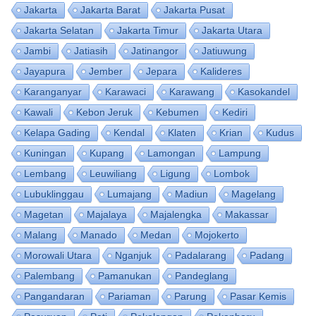
Jakarta
Jakarta Barat
Jakarta Pusat
Jakarta Selatan
Jakarta Timur
Jakarta Utara
Jambi
Jatiasih
Jatinangor
Jatiuwung
Jayapura
Jember
Jepara
Kalideres
Karanganyar
Karawaci
Karawang
Kasokandel
Kawali
Kebon Jeruk
Kebumen
Kediri
Kelapa Gading
Kendal
Klaten
Krian
Kudus
Kuningan
Kupang
Lamongan
Lampung
Lembang
Leuwiliang
Ligung
Lombok
Lubuklinggau
Lumajang
Madiun
Magelang
Magetan
Majalaya
Majalengka
Makassar
Malang
Manado
Medan
Mojokerto
Morowali Utara
Nganjuk
Padalarang
Padang
Palembang
Pamanukan
Pandeglang
Pangandaran
Pariaman
Parung
Pasar Kemis