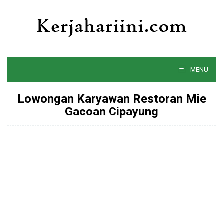
Skip
to
content
MENU
Lowongan Karyawan Restoran Mie
Gacoan Cipayung