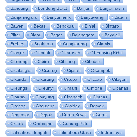
Bandung
Bandung Barat
Banjar
Banjarmasin
Banjarnegara
Banyumanik
Banyuwangi
Batam
Bawen
Bekasi
Bengkulu
Binjai
Bintaro
Blitar
Blora
Bogor
Bojonegoro
Boyolali
Brebes
Buahbatu
Cengkareng
Ciamis
Cianjur
Cibadak
Cibarusah
Cibeunying Kidul
Cibinong
Cibiru
Cibitung
Cibubur
Cicalengka
Cicurug
Cijerah
Cikampek
Cikande
Cikarang
Cikupa
Cilacap
Cilegon
Cileungsi
Cileunyi
Cimahi
Cimone
Cipanas
Ciparay
Cipayung
Cipondoh
Ciracas
Cirebon
Citeureup
Ciwidey
Demak
Denpasar
Depok
Duren Sawit
Garut
Gresik
Grobogan
Gunung Putri
Halmahera Tengah
Halmahera Utara
Indramayu