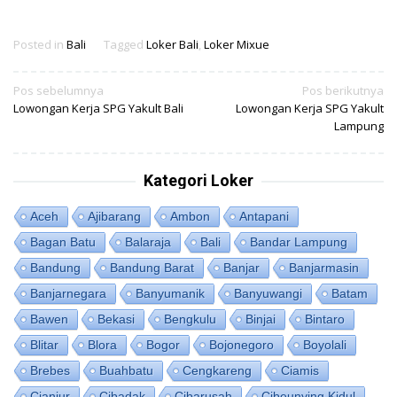
Posted in
Bali
Tagged
Loker Bali
,
Loker Mixue
Navigasi
Pos sebelumnya
Pos berikutnya
Lowongan Kerja SPG Yakult Bali
Lowongan Kerja SPG Yakult
pos
Lampung
Kategori Loker
Aceh
Ajibarang
Ambon
Antapani
Bagan Batu
Balaraja
Bali
Bandar Lampung
Bandung
Bandung Barat
Banjar
Banjarmasin
Banjarnegara
Banyumanik
Banyuwangi
Batam
Bawen
Bekasi
Bengkulu
Binjai
Bintaro
Blitar
Blora
Bogor
Bojonegoro
Boyolali
Brebes
Buahbatu
Cengkareng
Ciamis
Cianjur
Cibadak
Cibarusah
Cibeunying Kidul