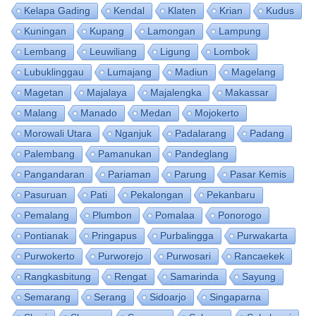
Kelapa Gading
Kendal
Klaten
Krian
Kudus
Kuningan
Kupang
Lamongan
Lampung
Lembang
Leuwiliang
Ligung
Lombok
Lubuklinggau
Lumajang
Madiun
Magelang
Magetan
Majalaya
Majalengka
Makassar
Malang
Manado
Medan
Mojokerto
Morowali Utara
Nganjuk
Padalarang
Padang
Palembang
Pamanukan
Pandeglang
Pangandaran
Pariaman
Parung
Pasar Kemis
Pasuruan
Pati
Pekalongan
Pekanbaru
Pemalang
Plumbon
Pomalaa
Ponorogo
Pontianak
Pringapus
Purbalingga
Purwakarta
Purwokerto
Purworejo
Purwosari
Rancaekek
Rangkasbitung
Rengat
Samarinda
Sayung
Semarang
Serang
Sidoarjo
Singaparna