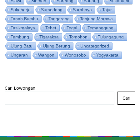
Slawi
Sleman
Soreang
Subang
Sukabumi
Sukoharjo
Sumedang
Surabaya
Tajur
Tanah Bumbu
Tangerang
Tanjung Morawa
Tasikmalaya
Tebet
Tegal
Temanggung
Tembung
Tigaraksa
Tomohon
Tulungagung
Ujung Batu
Ujung Berung
Uncategorized
Ungaran
Wangon
Wonosobo
Yogyakarta
Cari Lowongan
Cari