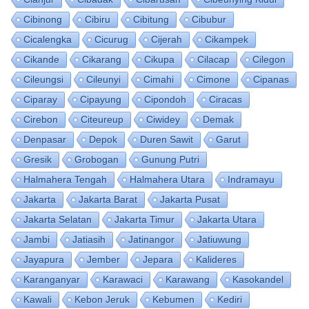
Cibinong
Cibiru
Cibitung
Cibubur
Cicalengka
Cicurug
Cijerah
Cikampek
Cikande
Cikarang
Cikupa
Cilacap
Cilegon
Cileungsi
Cileunyi
Cimahi
Cimone
Cipanas
Ciparay
Cipayung
Cipondoh
Ciracas
Cirebon
Citeureup
Ciwidey
Demak
Denpasar
Depok
Duren Sawit
Garut
Gresik
Grobogan
Gunung Putri
Halmahera Tengah
Halmahera Utara
Indramayu
Jakarta
Jakarta Barat
Jakarta Pusat
Jakarta Selatan
Jakarta Timur
Jakarta Utara
Jambi
Jatiasih
Jatinangor
Jatiuwung
Jayapura
Jember
Jepara
Kalideres
Karanganyar
Karawaci
Karawang
Kasokandel
Kawali
Kebon Jeruk
Kebumen
Kediri