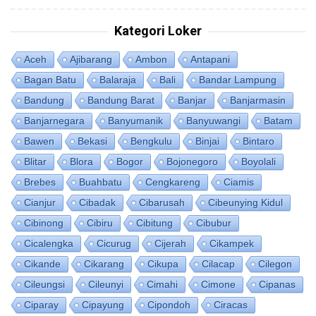
Kategori Loker
Aceh
Ajibarang
Ambon
Antapani
Bagan Batu
Balaraja
Bali
Bandar Lampung
Bandung
Bandung Barat
Banjar
Banjarmasin
Banjarnegara
Banyumanik
Banyuwangi
Batam
Bawen
Bekasi
Bengkulu
Binjai
Bintaro
Blitar
Blora
Bogor
Bojonegoro
Boyolali
Brebes
Buahbatu
Cengkareng
Ciamis
Cianjur
Cibadak
Cibarusah
Cibeunying Kidul
Cibinong
Cibiru
Cibitung
Cibubur
Cicalengka
Cicurug
Cijerah
Cikampek
Cikande
Cikarang
Cikupa
Cilacap
Cilegon
Cileungsi
Cileunyi
Cimahi
Cimone
Cipanas
Ciparay
Cipayung
Cipondoh
Ciracas