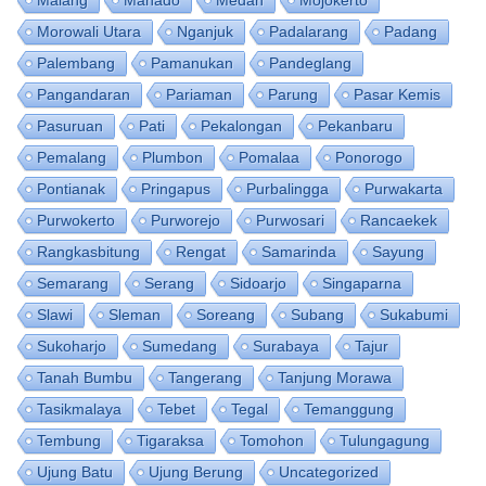
Malang
Manado
Medan
Mojokerto
Morowali Utara
Nganjuk
Padalarang
Padang
Palembang
Pamanukan
Pandeglang
Pangandaran
Pariaman
Parung
Pasar Kemis
Pasuruan
Pati
Pekalongan
Pekanbaru
Pemalang
Plumbon
Pomalaa
Ponorogo
Pontianak
Pringapus
Purbalingga
Purwakarta
Purwokerto
Purworejo
Purwosari
Rancaekek
Rangkasbitung
Rengat
Samarinda
Sayung
Semarang
Serang
Sidoarjo
Singaparna
Slawi
Sleman
Soreang
Subang
Sukabumi
Sukoharjo
Sumedang
Surabaya
Tajur
Tanah Bumbu
Tangerang
Tanjung Morawa
Tasikmalaya
Tebet
Tegal
Temanggung
Tembung
Tigaraksa
Tomohon
Tulungagung
Ujung Batu
Ujung Berung
Uncategorized