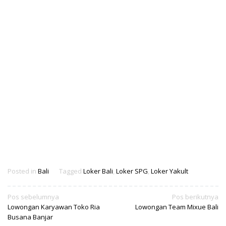
Posted in
Bali
Tagged
Loker Bali
,
Loker SPG
,
Loker Yakult
Navigasi
Pos sebelumnya
Pos berikutnya
Lowongan Karyawan Toko Ria
Lowongan Team Mixue Bali
pos
Busana Banjar