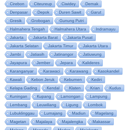
Cirebon
Citeureup
Ciwidey
Demak
Denpasar
Depok
Duren Sawit
Garut
Gresik
Grobogan
Gunung Putri
Halmahera Tengah
Halmahera Utara
Indramayu
Jakarta
Jakarta Barat
Jakarta Pusat
Jakarta Selatan
Jakarta Timur
Jakarta Utara
Jambi
Jatiasih
Jatinangor
Jatiuwung
Jayapura
Jember
Jepara
Kalideres
Karanganyar
Karawaci
Karawang
Kasokandel
Kawali
Kebon Jeruk
Kebumen
Kediri
Kelapa Gading
Kendal
Klaten
Krian
Kudus
Kuningan
Kupang
Lamongan
Lampung
Lembang
Leuwiliang
Ligung
Lombok
Lubuklinggau
Lumajang
Madiun
Magelang
Magetan
Majalaya
Majalengka
Makassar