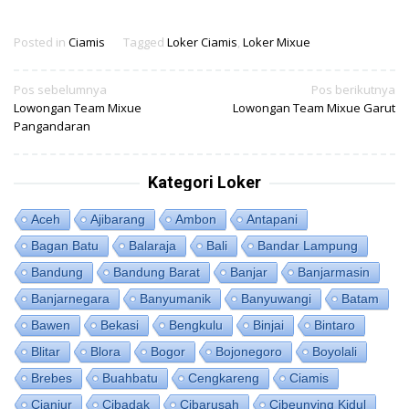
Posted in
Ciamis
Tagged
Loker Ciamis
,
Loker Mixue
Navigasi
Pos sebelumnya
Pos berikutnya
Lowongan Team Mixue
Lowongan Team Mixue Garut
pos
Pangandaran
Kategori Loker
Aceh
Ajibarang
Ambon
Antapani
Bagan Batu
Balaraja
Bali
Bandar Lampung
Bandung
Bandung Barat
Banjar
Banjarmasin
Banjarnegara
Banyumanik
Banyuwangi
Batam
Bawen
Bekasi
Bengkulu
Binjai
Bintaro
Blitar
Blora
Bogor
Bojonegoro
Boyolali
Brebes
Buahbatu
Cengkareng
Ciamis
Cianjur
Cibadak
Cibarusah
Cibeunying Kidul