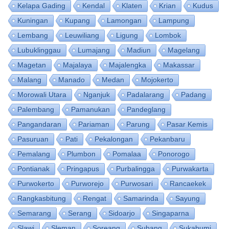
Kelapa Gading
Kendal
Klaten
Krian
Kudus
Kuningan
Kupang
Lamongan
Lampung
Lembang
Leuwiliang
Ligung
Lombok
Lubuklinggau
Lumajang
Madiun
Magelang
Magetan
Majalaya
Majalengka
Makassar
Malang
Manado
Medan
Mojokerto
Morowali Utara
Nganjuk
Padalarang
Padang
Palembang
Pamanukan
Pandeglang
Pangandaran
Pariaman
Parung
Pasar Kemis
Pasuruan
Pati
Pekalongan
Pekanbaru
Pemalang
Plumbon
Pomalaa
Ponorogo
Pontianak
Pringapus
Purbalingga
Purwakarta
Purwokerto
Purworejo
Purwosari
Rancaekek
Rangkasbitung
Rengat
Samarinda
Sayung
Semarang
Serang
Sidoarjo
Singaparna
Slawi
Sleman
Soreang
Subang
Sukabumi