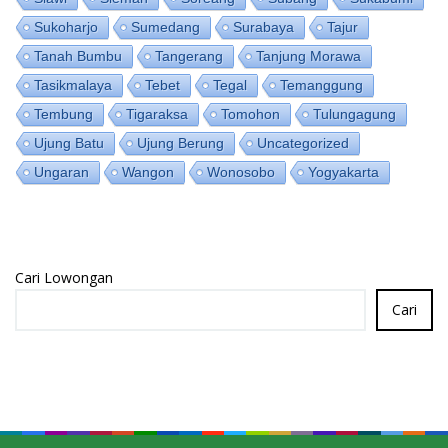
Sukoharjo
Sumedang
Surabaya
Tajur
Tanah Bumbu
Tangerang
Tanjung Morawa
Tasikmalaya
Tebet
Tegal
Temanggung
Tembung
Tigaraksa
Tomohon
Tulungagung
Ujung Batu
Ujung Berung
Uncategorized
Ungaran
Wangon
Wonosobo
Yogyakarta
Cari Lowongan
Cari