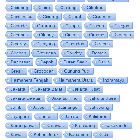
Cibinong
Cibiru
Cibitung
Cibubur
Cicalengka
Cicurug
Cijerah
Cikampek
Cikande
Cikarang
Cikupa
Cilacap
Cilegon
Cileungsi
Cileunyi
Cimahi
Cimone
Cipanas
Ciparay
Cipayung
Cipondoh
Ciracas
Cirebon
Citeureup
Ciwidey
Demak
Denpasar
Depok
Duren Sawit
Garut
Gresik
Grobogan
Gunung Putri
Halmahera Tengah
Halmahera Utara
Indramayu
Jakarta
Jakarta Barat
Jakarta Pusat
Jakarta Selatan
Jakarta Timur
Jakarta Utara
Jambi
Jatiasih
Jatinangor
Jatiuwung
Jayapura
Jember
Jepara
Kalideres
Karanganyar
Karawaci
Karawang
Kasokandel
Kawali
Kebon Jeruk
Kebumen
Kediri