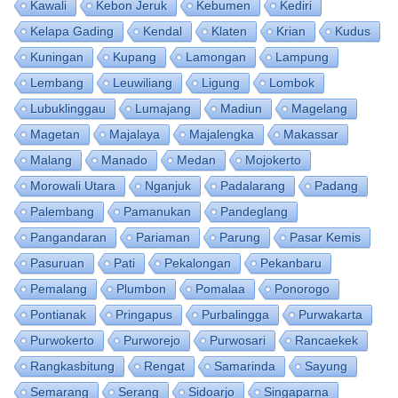
Kawali
Kebon Jeruk
Kebumen
Kediri
Kelapa Gading
Kendal
Klaten
Krian
Kudus
Kuningan
Kupang
Lamongan
Lampung
Lembang
Leuwiliang
Ligung
Lombok
Lubuklinggau
Lumajang
Madiun
Magelang
Magetan
Majalaya
Majalengka
Makassar
Malang
Manado
Medan
Mojokerto
Morowali Utara
Nganjuk
Padalarang
Padang
Palembang
Pamanukan
Pandeglang
Pangandaran
Pariaman
Parung
Pasar Kemis
Pasuruan
Pati
Pekalongan
Pekanbaru
Pemalang
Plumbon
Pomalaa
Ponorogo
Pontianak
Pringapus
Purbalingga
Purwakarta
Purwokerto
Purworejo
Purwosari
Rancaekek
Rangkasbitung
Rengat
Samarinda
Sayung
Semarang
Serang
Sidoarjo
Singaparna