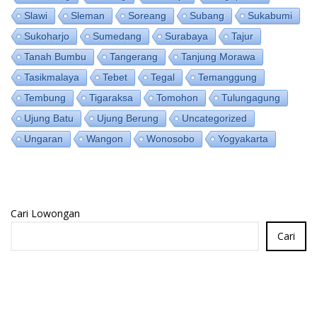
Slawi
Sleman
Soreang
Subang
Sukabumi
Sukoharjo
Sumedang
Surabaya
Tajur
Tanah Bumbu
Tangerang
Tanjung Morawa
Tasikmalaya
Tebet
Tegal
Temanggung
Tembung
Tigaraksa
Tomohon
Tulungagung
Ujung Batu
Ujung Berung
Uncategorized
Ungaran
Wangon
Wonosobo
Yogyakarta
Cari Lowongan
Cari