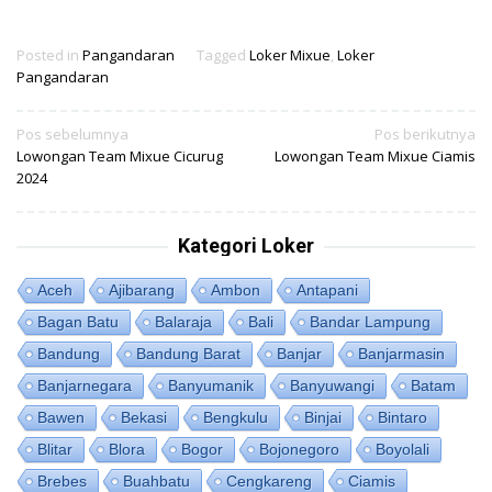
Posted in
Pangandaran
Tagged
Loker Mixue
,
Loker
Pangandaran
Navigasi
Pos sebelumnya
Pos berikutnya
Lowongan Team Mixue Cicurug
Lowongan Team Mixue Ciamis
pos
2024
Kategori Loker
Aceh
Ajibarang
Ambon
Antapani
Bagan Batu
Balaraja
Bali
Bandar Lampung
Bandung
Bandung Barat
Banjar
Banjarmasin
Banjarnegara
Banyumanik
Banyuwangi
Batam
Bawen
Bekasi
Bengkulu
Binjai
Bintaro
Blitar
Blora
Bogor
Bojonegoro
Boyolali
Brebes
Buahbatu
Cengkareng
Ciamis