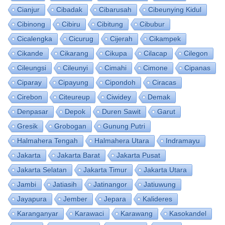
Cianjur
Cibadak
Cibarusah
Cibeunying Kidul
Cibinong
Cibiru
Cibitung
Cibubur
Cicalengka
Cicurug
Cijerah
Cikampek
Cikande
Cikarang
Cikupa
Cilacap
Cilegon
Cileungsi
Cileunyi
Cimahi
Cimone
Cipanas
Ciparay
Cipayung
Cipondoh
Ciracas
Cirebon
Citeureup
Ciwidey
Demak
Denpasar
Depok
Duren Sawit
Garut
Gresik
Grobogan
Gunung Putri
Halmahera Tengah
Halmahera Utara
Indramayu
Jakarta
Jakarta Barat
Jakarta Pusat
Jakarta Selatan
Jakarta Timur
Jakarta Utara
Jambi
Jatiasih
Jatinangor
Jatiuwung
Jayapura
Jember
Jepara
Kalideres
Karanganyar
Karawaci
Karawang
Kasokandel