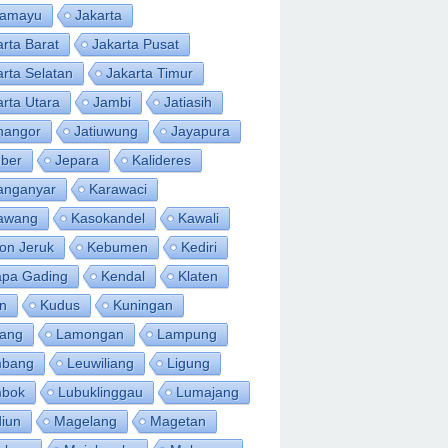
ramayu
Jakarta
arta Barat
Jakarta Pusat
arta Selatan
Jakarta Timur
arta Utara
Jambi
Jatiasih
inangor
Jatiuwung
Jayapura
ber
Jepara
Kalideres
anganyar
Karawaci
awang
Kasokandel
Kawali
on Jeruk
Kebumen
Kediri
apa Gading
Kendal
Klaten
an
Kudus
Kuningan
ang
Lamongan
Lampung
bang
Leuwiliang
Ligung
bok
Lubuklinggau
Lumajang
iun
Magelang
Magetan