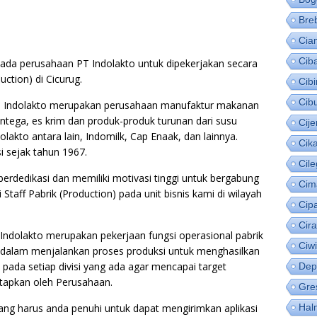
Bre
Cia
Cib
da perusahaan PT Indolakto untuk dipekerjakan secara
ction) di Cicurug.
Cib
Cib
PT Indolakto merupakan perusahaan manufaktur makanan
ega, es krim dan produk-produk turunan dari susu
Cije
olakto antara lain, Indomilk, Cap Enaak, dan lainnya.
Cik
i sejak tahun 1967.
Cil
rdedikasi dan memiliki motivasi tinggi untuk bergabung
Cim
taff Pabrik (Production) pada unit bisnis kami di wilayah
Cip
Cir
 Indolakto merupakan pekerjaan fungsi operasional pabrik
Ciw
 dalam menjalankan proses produksi untuk menghasilkan
ada setiap divisi yang ada agar mencapai target
Dep
etapkan oleh Perusahaan.
Gre
 yang harus anda penuhi untuk dapat mengirimkan aplikasi
Hal