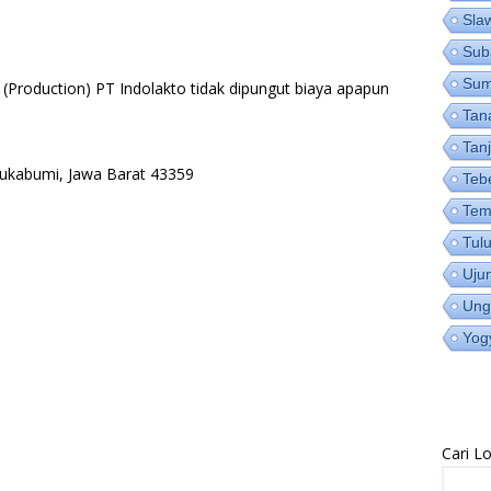
Sla
Sub
Su
 (Production) PT Indolakto tidak dipungut biaya apapun
Tan
Tan
Sukabumi, Jawa Barat 43359
Teb
Tem
Tul
Uju
Ung
Yog
Cari 