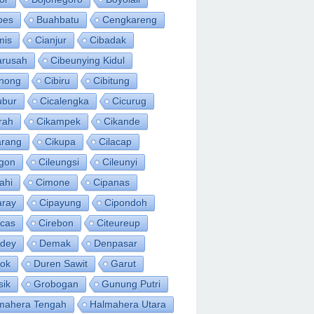
bes
Buahbatu
Cengkareng
mis
Cianjur
Cibadak
arusah
Cibeunying Kidul
inong
Cibiru
Cibitung
ubur
Cicalengka
Cicurug
rah
Cikampek
Cikande
arang
Cikupa
Cilacap
egon
Cileungsi
Cileunyi
ahi
Cimone
Cipanas
aray
Cipayung
Cipondoh
acas
Cirebon
Citeureup
idey
Demak
Denpasar
ok
Duren Sawit
Garut
sik
Grobogan
Gunung Putri
mahera Tengah
Halmahera Utara