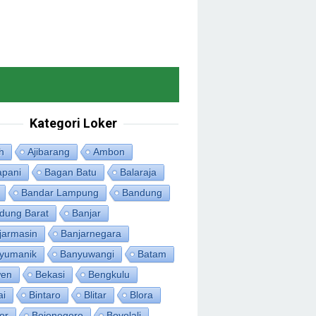
Kategori Loker
h
Ajibarang
Ambon
apani
Bagan Batu
Balaraja
Bandar Lampung
Bandung
dung Barat
Banjar
jarmasin
Banjarnegara
yumanik
Banyuwangi
Batam
en
Bekasi
Bengkulu
ai
Bintaro
Blitar
Blora
or
Bojonegoro
Boyolali