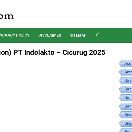
PRIVACY POLICY
DISCLAIMER
SITEMAP
ion) PT Indolakto – Cicurug 2025
Ace
Ant
Bali
Ban
Ban
Ban
Baw
Binj
Bog