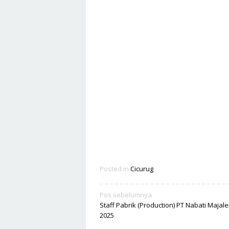
Posted in
Cicurug
Navigasi
Pos sebelumnya
Staff Pabrik (Production) PT Nabati Majal
pos
2025