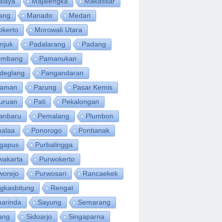
alaya
Majalengka
Makassar
ang
Manado
Medan
okerto
Morowali Utara
njuk
Padalarang
Padang
embang
Pamanukan
deglang
Pangandaran
iaman
Parung
Pasar Kemis
uruan
Pati
Pekalongan
anbaru
Pemalang
Plumbon
alaa
Ponorogo
Pontianak
ngapus
Purbalingga
wakarta
Purwokerto
worejo
Purwosari
Rancaekek
gkasbitung
Rengat
arinda
Sayung
Semarang
ang
Sidoarjo
Singaparna