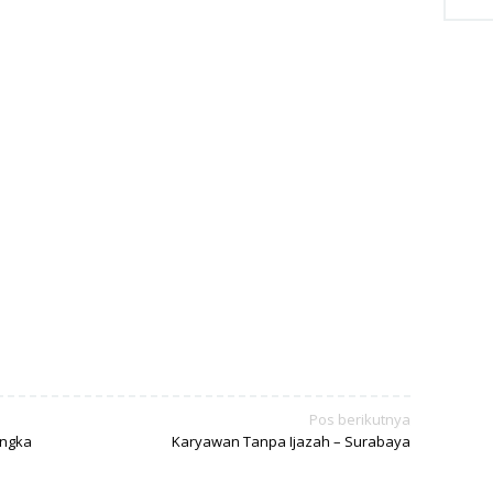
Pos berikutnya
engka
Karyawan Tanpa Ijazah – Surabaya