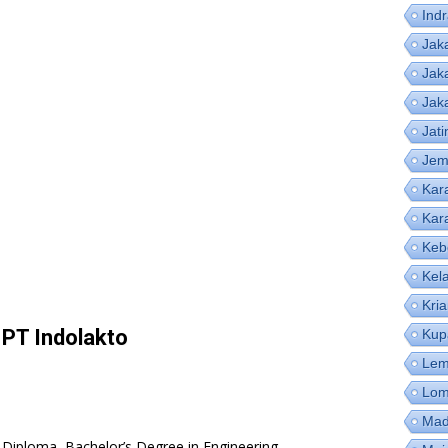
Ind
Jak
Jak
Jak
Jat
Jem
Kar
Kar
Keb
Kel
Kri
 PT Indolakto
Kup
Lem
Lom
Mad
 Diploma, Bachelor’s Degree in Engineering