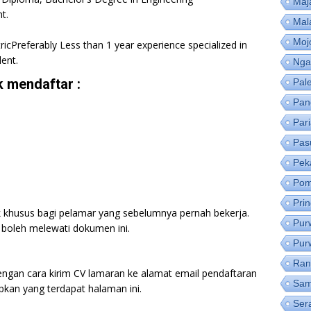
Maj
t.
Mal
Moj
tricPreferably Less than 1 year experience specialized in
lent.
Nga
 mendaftar :
Pal
Pan
Par
Pas
Pek
Pom
Pri
k khusus bagi pelamar yang sebelumnya pernah bekerja.
Pur
boleh melewati dokumen ini.
Pur
Ran
engan cara kirim CV lamaran ke alamat email pendaftaran
Sam
pkan yang terdapat halaman ini.
Ser