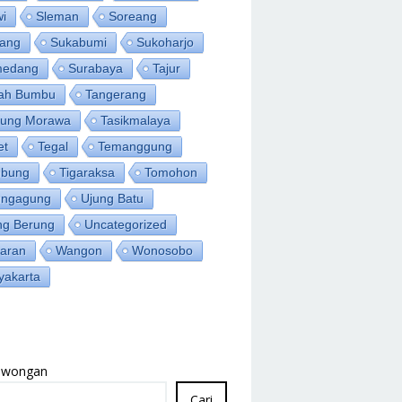
wi
Sleman
Soreang
ang
Sukabumi
Sukoharjo
medang
Surabaya
Tajur
ah Bumbu
Tangerang
jung Morawa
Tasikmalaya
et
Tegal
Temanggung
bung
Tigaraksa
Tomohon
ungagung
Ujung Batu
ng Berung
Uncategorized
aran
Wangon
Wonosobo
yakarta
Lowongan
Cari