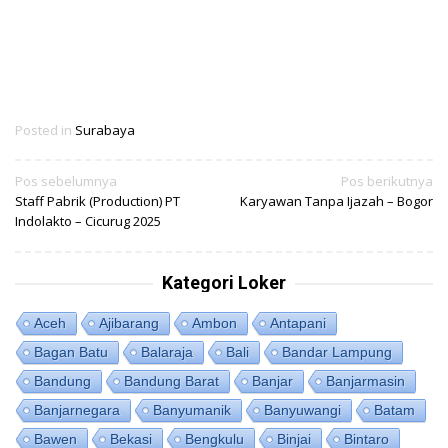
Posted in
Surabaya
Navigasi
Pos sebelumnya
Pos berikutnya
Staff Pabrik (Production) PT
Karyawan Tanpa Ijazah – Bogor
pos
Indolakto – Cicurug 2025
Kategori Loker
Aceh
Ajibarang
Ambon
Antapani
Bagan Batu
Balaraja
Bali
Bandar Lampung
Bandung
Bandung Barat
Banjar
Banjarmasin
Banjarnegara
Banyumanik
Banyuwangi
Batam
Bawen
Bekasi
Bengkulu
Binjai
Bintaro