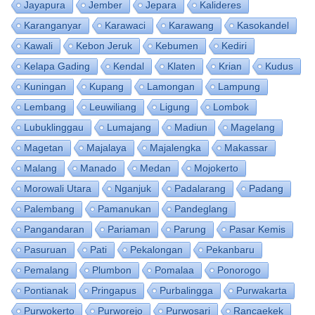
Jayapura
Jember
Jepara
Kalideres
Karanganyar
Karawaci
Karawang
Kasokandel
Kawali
Kebon Jeruk
Kebumen
Kediri
Kelapa Gading
Kendal
Klaten
Krian
Kudus
Kuningan
Kupang
Lamongan
Lampung
Lembang
Leuwiliang
Ligung
Lombok
Lubuklinggau
Lumajang
Madiun
Magelang
Magetan
Majalaya
Majalengka
Makassar
Malang
Manado
Medan
Mojokerto
Morowali Utara
Nganjuk
Padalarang
Padang
Palembang
Pamanukan
Pandeglang
Pangandaran
Pariaman
Parung
Pasar Kemis
Pasuruan
Pati
Pekalongan
Pekanbaru
Pemalang
Plumbon
Pomalaa
Ponorogo
Pontianak
Pringapus
Purbalingga
Purwakarta
Purwokerto
Purworejo
Purwosari
Rancaekek