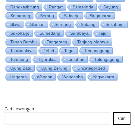
Rangkasbitung
Rengat
Samarinda
Sayung
Semarang
Serang
Sidoarjo
Singaparna
Slawi
Sleman
Soreang
Subang
Sukabumi
Sukoharjo
Sumedang
Surabaya
Tajur
Tanah Bumbu
Tangerang
Tanjung Morawa
Tasikmalaya
Tebet
Tegal
Temanggung
Tembung
Tigaraksa
Tomohon
Tulungagung
Ujung Batu
Ujung Berung
Uncategorized
Ungaran
Wangon
Wonosobo
Yogyakarta
Cari Lowongan
Cari