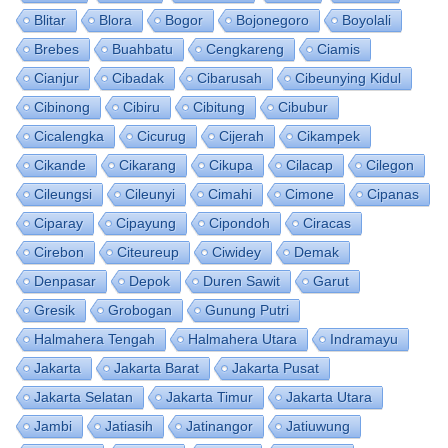
Blitar
Blora
Bogor
Bojonegoro
Boyolali
Brebes
Buahbatu
Cengkareng
Ciamis
Cianjur
Cibadak
Cibarusah
Cibeunying Kidul
Cibinong
Cibiru
Cibitung
Cibubur
Cicalengka
Cicurug
Cijerah
Cikampek
Cikande
Cikarang
Cikupa
Cilacap
Cilegon
Cileungsi
Cileunyi
Cimahi
Cimone
Cipanas
Ciparay
Cipayung
Cipondoh
Ciracas
Cirebon
Citeureup
Ciwidey
Demak
Denpasar
Depok
Duren Sawit
Garut
Gresik
Grobogan
Gunung Putri
Halmahera Tengah
Halmahera Utara
Indramayu
Jakarta
Jakarta Barat
Jakarta Pusat
Jakarta Selatan
Jakarta Timur
Jakarta Utara
Jambi
Jatiasih
Jatinangor
Jatiuwung