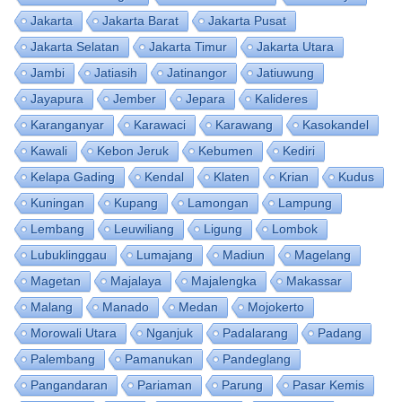
Jakarta
Jakarta Barat
Jakarta Pusat
Jakarta Selatan
Jakarta Timur
Jakarta Utara
Jambi
Jatiasih
Jatinangor
Jatiuwung
Jayapura
Jember
Jepara
Kalideres
Karanganyar
Karawaci
Karawang
Kasokandel
Kawali
Kebon Jeruk
Kebumen
Kediri
Kelapa Gading
Kendal
Klaten
Krian
Kudus
Kuningan
Kupang
Lamongan
Lampung
Lembang
Leuwiliang
Ligung
Lombok
Lubuklinggau
Lumajang
Madiun
Magelang
Magetan
Majalaya
Majalengka
Makassar
Malang
Manado
Medan
Mojokerto
Morowali Utara
Nganjuk
Padalarang
Padang
Palembang
Pamanukan
Pandeglang
Pangandaran
Pariaman
Parung
Pasar Kemis