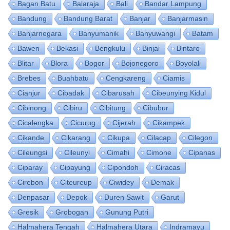
Bagan Batu
Balaraja
Bali
Bandar Lampung
Bandung
Bandung Barat
Banjar
Banjarmasin
Banjarnegara
Banyumanik
Banyuwangi
Batam
Bawen
Bekasi
Bengkulu
Binjai
Bintaro
Blitar
Blora
Bogor
Bojonegoro
Boyolali
Brebes
Buahbatu
Cengkareng
Ciamis
Cianjur
Cibadak
Cibarusah
Cibeunying Kidul
Cibinong
Cibiru
Cibitung
Cibubur
Cicalengka
Cicurug
Cijerah
Cikampek
Cikande
Cikarang
Cikupa
Cilacap
Cilegon
Cileungsi
Cileunyi
Cimahi
Cimone
Cipanas
Ciparay
Cipayung
Cipondoh
Ciracas
Cirebon
Citeureup
Ciwidey
Demak
Denpasar
Depok
Duren Sawit
Garut
Gresik
Grobogan
Gunung Putri
Halmahera Tengah
Halmahera Utara
Indramayu