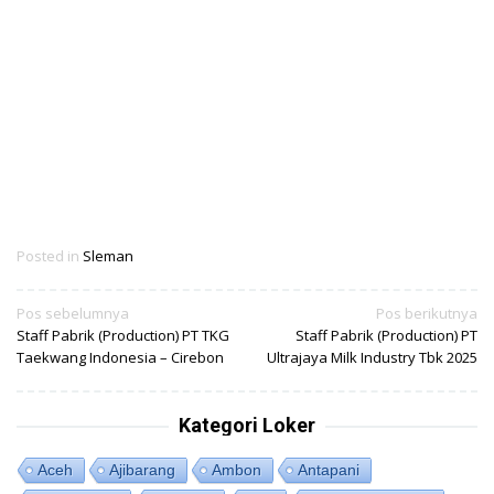
Posted in
Sleman
Navigasi
Pos sebelumnya
Pos berikutnya
Staff Pabrik (Production) PT TKG
Staff Pabrik (Production) PT
pos
Taekwang Indonesia – Cirebon
Ultrajaya Milk Industry Tbk 2025
Kategori Loker
Aceh
Ajibarang
Ambon
Antapani