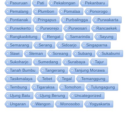
Pasuruan
Pati
Pekalongan
Pekanbaru
Pemalang
Plumbon
Pomalaa
Ponorogo
Pontianak
Pringapus
Purbalingga
Purwakarta
Purwokerto
Purworejo
Purwosari
Rancaekek
Rangkasbitung
Rengat
Samarinda
Sayung
Semarang
Serang
Sidoarjo
Singaparna
Slawi
Sleman
Soreang
Subang
Sukabumi
Sukoharjo
Sumedang
Surabaya
Tajur
Tanah Bumbu
Tangerang
Tanjung Morawa
Tasikmalaya
Tebet
Tegal
Temanggung
Tembung
Tigaraksa
Tomohon
Tulungagung
Ujung Batu
Ujung Berung
Uncategorized
Ungaran
Wangon
Wonosobo
Yogyakarta