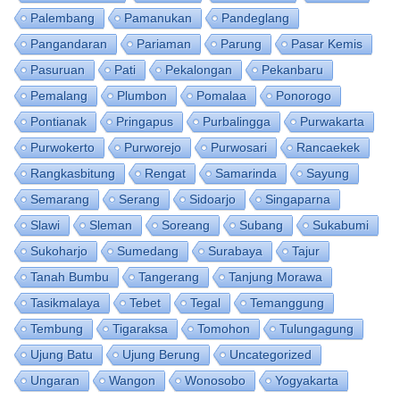
Palembang
Pamanukan
Pandeglang
Pangandaran
Pariaman
Parung
Pasar Kemis
Pasuruan
Pati
Pekalongan
Pekanbaru
Pemalang
Plumbon
Pomalaa
Ponorogo
Pontianak
Pringapus
Purbalingga
Purwakarta
Purwokerto
Purworejo
Purwosari
Rancaekek
Rangkasbitung
Rengat
Samarinda
Sayung
Semarang
Serang
Sidoarjo
Singaparna
Slawi
Sleman
Soreang
Subang
Sukabumi
Sukoharjo
Sumedang
Surabaya
Tajur
Tanah Bumbu
Tangerang
Tanjung Morawa
Tasikmalaya
Tebet
Tegal
Temanggung
Tembung
Tigaraksa
Tomohon
Tulungagung
Ujung Batu
Ujung Berung
Uncategorized
Ungaran
Wangon
Wonosobo
Yogyakarta