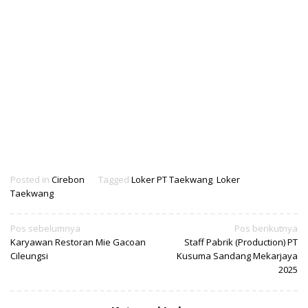
Posted in
Cirebon
Tagged
Loker PT Taekwang
,
Loker
Taekwang
Navigasi
Pos sebelumnya
Pos berikutnya
Karyawan Restoran Mie Gacoan
Staff Pabrik (Production) PT
pos
Cileungsi
Kusuma Sandang Mekarjaya
2025