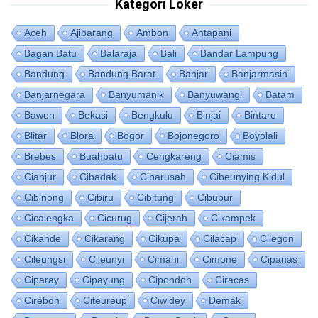
Kategori Loker
Aceh
Ajibarang
Ambon
Antapani
Bagan Batu
Balaraja
Bali
Bandar Lampung
Bandung
Bandung Barat
Banjar
Banjarmasin
Banjarnegara
Banyumanik
Banyuwangi
Batam
Bawen
Bekasi
Bengkulu
Binjai
Bintaro
Blitar
Blora
Bogor
Bojonegoro
Boyolali
Brebes
Buahbatu
Cengkareng
Ciamis
Cianjur
Cibadak
Cibarusah
Cibeunying Kidul
Cibinong
Cibiru
Cibitung
Cibubur
Cicalengka
Cicurug
Cijerah
Cikampek
Cikande
Cikarang
Cikupa
Cilacap
Cilegon
Cileungsi
Cileunyi
Cimahi
Cimone
Cipanas
Ciparay
Cipayung
Cipondoh
Ciracas
Cirebon
Citeureup
Ciwidey
Demak