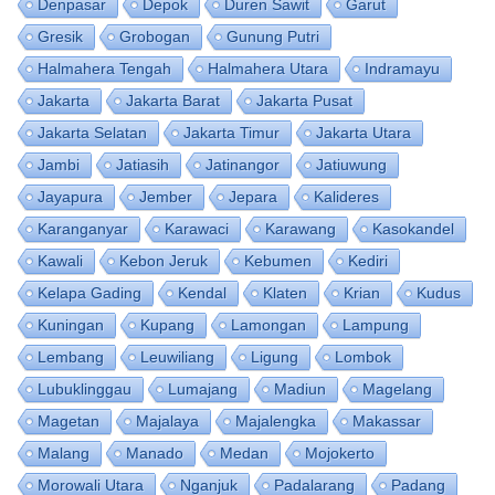
Denpasar
Depok
Duren Sawit
Garut
Gresik
Grobogan
Gunung Putri
Halmahera Tengah
Halmahera Utara
Indramayu
Jakarta
Jakarta Barat
Jakarta Pusat
Jakarta Selatan
Jakarta Timur
Jakarta Utara
Jambi
Jatiasih
Jatinangor
Jatiuwung
Jayapura
Jember
Jepara
Kalideres
Karanganyar
Karawaci
Karawang
Kasokandel
Kawali
Kebon Jeruk
Kebumen
Kediri
Kelapa Gading
Kendal
Klaten
Krian
Kudus
Kuningan
Kupang
Lamongan
Lampung
Lembang
Leuwiliang
Ligung
Lombok
Lubuklinggau
Lumajang
Madiun
Magelang
Magetan
Majalaya
Majalengka
Makassar
Malang
Manado
Medan
Mojokerto
Morowali Utara
Nganjuk
Padalarang
Padang