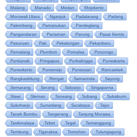
Malang
Manado
Medan
Mojokerto
Morowali Utara
Nganjuk
Padalarang
Padang
Palembang
Pamanukan
Pandeglang
Pangandaran
Pariaman
Parung
Pasar Kemis
Pasuruan
Pati
Pekalongan
Pekanbaru
Pemalang
Plumbon
Pomalaa
Ponorogo
Pontianak
Pringapus
Purbalingga
Purwakarta
Purwokerto
Purworejo
Purwosari
Rancaekek
Rangkasbitung
Rengat
Samarinda
Sayung
Semarang
Serang
Sidoarjo
Singaparna
Slawi
Sleman
Soreang
Subang
Sukabumi
Sukoharjo
Sumedang
Surabaya
Tajur
Tanah Bumbu
Tangerang
Tanjung Morawa
Tasikmalaya
Tebet
Tegal
Temanggung
Tembung
Tigaraksa
Tomohon
Tulungagung