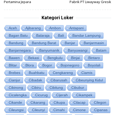
Pertamina Jepara
Pabrik PT Liwayway Gresik
Kategori Loker
Aceh
Ajibarang
Ambon
Antapani
Bagan Batu
Balaraja
Bali
Bandar Lampung
Bandung
Bandung Barat
Banjar
Banjarmasin
Banjarnegara
Banyumanik
Banyuwangi
Batam
Bawen
Bekasi
Bengkulu
Binjai
Bintaro
Blitar
Blora
Bogor
Bojonegoro
Boyolali
Brebes
Buahbatu
Cengkareng
Ciamis
Cianjur
Cibadak
Cibarusah
Cibeunying Kidul
Cibinong
Cibiru
Cibitung
Cibubur
Cicalengka
Cicurug
Cijerah
Cikampek
Cikande
Cikarang
Cikupa
Cilacap
Cilegon
Cileungsi
Cileunyi
Cimahi
Cimone
Cipanas