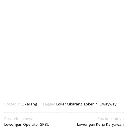
Posted in
Cikarang
Tagged
Loker Cikarang
,
Loker PT Liwayway
Navigasi
Pos sebelumnya
Pos berikutnya
Lowongan Operator SPBU
Lowongan Kerja Karyawan
pos