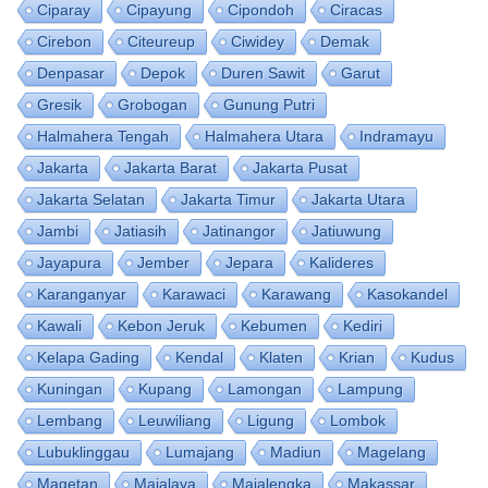
Ciparay
Cipayung
Cipondoh
Ciracas
Cirebon
Citeureup
Ciwidey
Demak
Denpasar
Depok
Duren Sawit
Garut
Gresik
Grobogan
Gunung Putri
Halmahera Tengah
Halmahera Utara
Indramayu
Jakarta
Jakarta Barat
Jakarta Pusat
Jakarta Selatan
Jakarta Timur
Jakarta Utara
Jambi
Jatiasih
Jatinangor
Jatiuwung
Jayapura
Jember
Jepara
Kalideres
Karanganyar
Karawaci
Karawang
Kasokandel
Kawali
Kebon Jeruk
Kebumen
Kediri
Kelapa Gading
Kendal
Klaten
Krian
Kudus
Kuningan
Kupang
Lamongan
Lampung
Lembang
Leuwiliang
Ligung
Lombok
Lubuklinggau
Lumajang
Madiun
Magelang
Magetan
Majalaya
Majalengka
Makassar