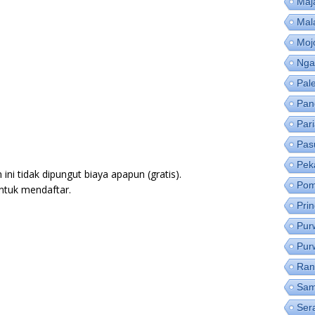
Maj
Mal
Moj
Nga
Pal
Pan
Par
Pas
Pek
ni tidak dipungut biaya apapun (gratis).
Pom
ntuk mendaftar.
Pri
Pur
Pur
Ran
Sam
Ser