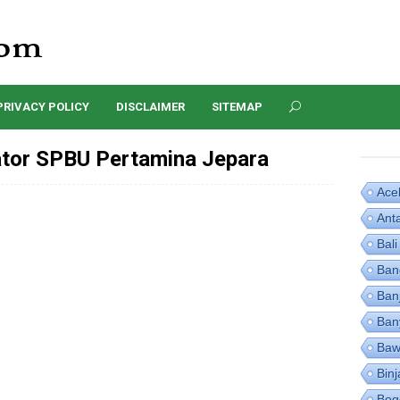
PRIVACY POLICY
DISCLAIMER
SITEMAP
tor SPBU Pertamina Jepara
Ace
Ant
Bali
Ban
Ban
Ban
Baw
Binj
Bog