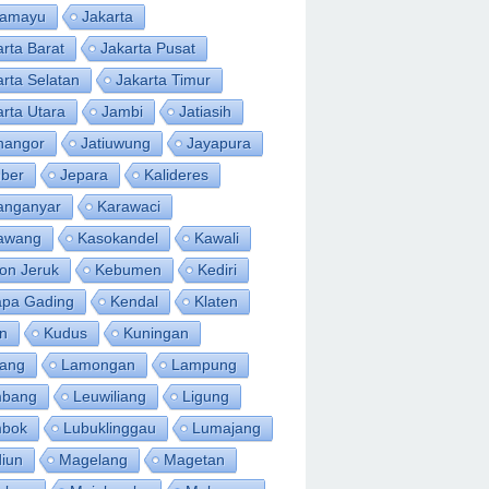
ramayu
Jakarta
arta Barat
Jakarta Pusat
arta Selatan
Jakarta Timur
arta Utara
Jambi
Jatiasih
inangor
Jatiuwung
Jayapura
ber
Jepara
Kalideres
anganyar
Karawaci
awang
Kasokandel
Kawali
on Jeruk
Kebumen
Kediri
apa Gading
Kendal
Klaten
an
Kudus
Kuningan
ang
Lamongan
Lampung
bang
Leuwiliang
Ligung
bok
Lubuklinggau
Lumajang
iun
Magelang
Magetan