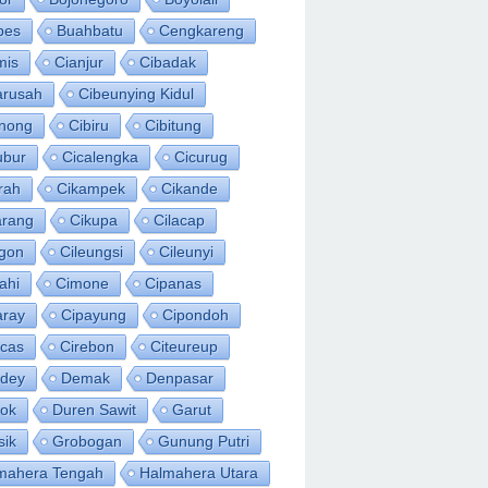
bes
Buahbatu
Cengkareng
mis
Cianjur
Cibadak
arusah
Cibeunying Kidul
inong
Cibiru
Cibitung
ubur
Cicalengka
Cicurug
rah
Cikampek
Cikande
arang
Cikupa
Cilacap
egon
Cileungsi
Cileunyi
ahi
Cimone
Cipanas
aray
Cipayung
Cipondoh
acas
Cirebon
Citeureup
idey
Demak
Denpasar
ok
Duren Sawit
Garut
sik
Grobogan
Gunung Putri
mahera Tengah
Halmahera Utara