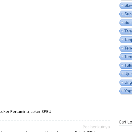
Sla
Sub
Su
Tan
Tan
Teb
Tem
Tul
Uju
Ung
Yog
Loker Pertamina
,
Loker SPBU
Cari 
Pos berikutnya