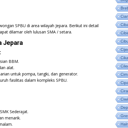
Bre
Cia
Cib
ongan SPBU di area wilayah Jepara. Berikut ini detail
pat dilamar oleh lulusan SMA / setara.
Cib
Cib
a Jepara
Cije
:
Cik
sian BBM.
Cil
an alat.
rian untuk pompa, tangki, dan generator.
Cim
uruh fasilitas dalam kompleks SPBU.
Cip
Cir
Ciw
Dep
/SMK Sederajat.
Gre
an menarik.
 malam.
Hal