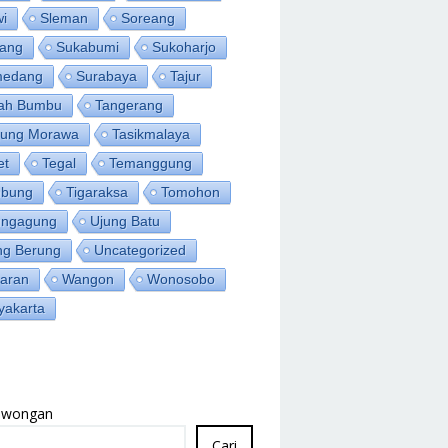
wi
Sleman
Soreang
ang
Sukabumi
Sukoharjo
medang
Surabaya
Tajur
ah Bumbu
Tangerang
jung Morawa
Tasikmalaya
et
Tegal
Temanggung
bung
Tigaraksa
Tomohon
ungagung
Ujung Batu
ng Berung
Uncategorized
aran
Wangon
Wonosobo
yakarta
Lowongan
Cari