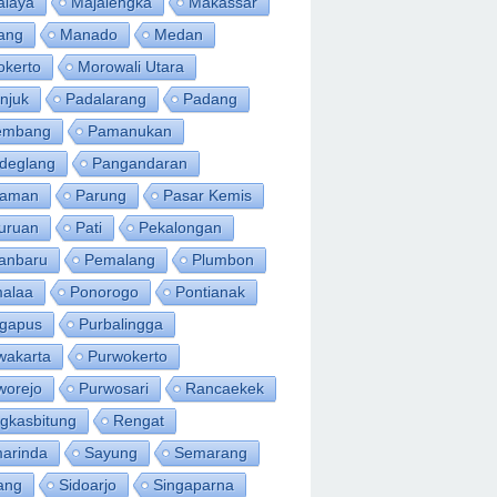
alaya
Majalengka
Makassar
ang
Manado
Medan
okerto
Morowali Utara
njuk
Padalarang
Padang
embang
Pamanukan
deglang
Pangandaran
iaman
Parung
Pasar Kemis
uruan
Pati
Pekalongan
anbaru
Pemalang
Plumbon
alaa
Ponorogo
Pontianak
ngapus
Purbalingga
wakarta
Purwokerto
worejo
Purwosari
Rancaekek
gkasbitung
Rengat
arinda
Sayung
Semarang
ang
Sidoarjo
Singaparna