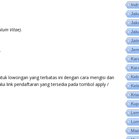
Ind
Jak
Jak
ulum Vitae)
.
Jak
Jat
.
Jem
Kar
Kar
Keb
ntuk lowongan yang terbatas ini dengan cara mengisi dan
lui link pendaftaran yang tersedia pada tombol apply /
Kel
Kri
Kup
Lem
Lom
Mad