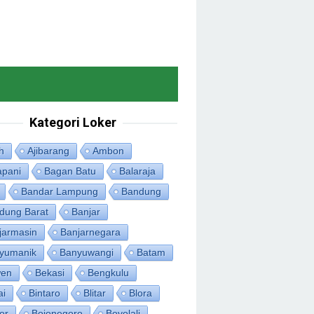
Kategori Loker
h
Ajibarang
Ambon
apani
Bagan Batu
Balaraja
Bandar Lampung
Bandung
dung Barat
Banjar
jarmasin
Banjarnegara
yumanik
Banyuwangi
Batam
en
Bekasi
Bengkulu
ai
Bintaro
Blitar
Blora
or
Bojonegoro
Boyolali