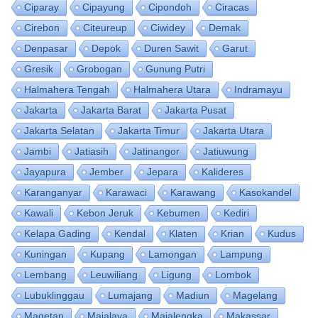
Ciparay
Cipayung
Cipondoh
Ciracas
Cirebon
Citeureup
Ciwidey
Demak
Denpasar
Depok
Duren Sawit
Garut
Gresik
Grobogan
Gunung Putri
Halmahera Tengah
Halmahera Utara
Indramayu
Jakarta
Jakarta Barat
Jakarta Pusat
Jakarta Selatan
Jakarta Timur
Jakarta Utara
Jambi
Jatiasih
Jatinangor
Jatiuwung
Jayapura
Jember
Jepara
Kalideres
Karanganyar
Karawaci
Karawang
Kasokandel
Kawali
Kebon Jeruk
Kebumen
Kediri
Kelapa Gading
Kendal
Klaten
Krian
Kudus
Kuningan
Kupang
Lamongan
Lampung
Lembang
Leuwiliang
Ligung
Lombok
Lubuklinggau
Lumajang
Madiun
Magelang
Magetan
Majalaya
Majalengka
Makassar