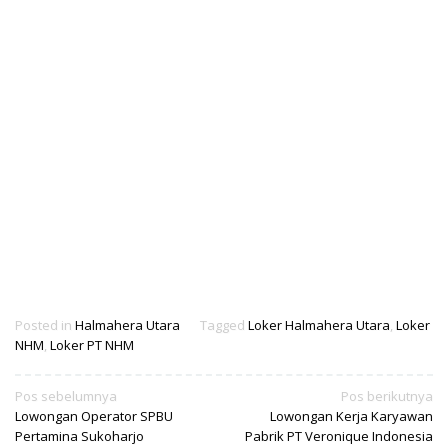
Posted in
Halmahera Utara
Tagged
Loker Halmahera Utara
,
Loker
NHM
,
Loker PT NHM
Navigasi
Pos sebelumnya
Pos berikutnya
Lowongan Operator SPBU
Lowongan Kerja Karyawan
pos
Pertamina Sukoharjo
Pabrik PT Veronique Indonesia