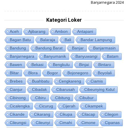
Banjarnegara 2024
Kategori Loker
Aceh
Ajibarang
Ambon
Antapani
Bagan Batu
Balaraja
Bali
Bandar Lampung
Bandung
Bandung Barat
Banjar
Banjarmasin
Banjarnegara
Banyumanik
Banyuwangi
Batam
Bawen
Bekasi
Bengkulu
Binjai
Bintaro
Blitar
Blora
Bogor
Bojonegoro
Boyolali
Brebes
Buahbatu
Cengkareng
Ciamis
Cianjur
Cibadak
Cibarusah
Cibeunying Kidul
Cibinong
Cibiru
Cibitung
Cibubur
Cicalengka
Cicurug
Cijerah
Cikampek
Cikande
Cikarang
Cikupa
Cilacap
Cilegon
Cileungsi
Cileunyi
Cimahi
Cimone
Cipanas