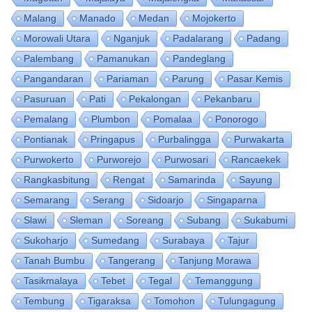
Malang
Manado
Medan
Mojokerto
Morowali Utara
Nganjuk
Padalarang
Padang
Palembang
Pamanukan
Pandeglang
Pangandaran
Pariaman
Parung
Pasar Kemis
Pasuruan
Pati
Pekalongan
Pekanbaru
Pemalang
Plumbon
Pomalaa
Ponorogo
Pontianak
Pringapus
Purbalingga
Purwakarta
Purwokerto
Purworejo
Purwosari
Rancaekek
Rangkasbitung
Rengat
Samarinda
Sayung
Semarang
Serang
Sidoarjo
Singaparna
Slawi
Sleman
Soreang
Subang
Sukabumi
Sukoharjo
Sumedang
Surabaya
Tajur
Tanah Bumbu
Tangerang
Tanjung Morawa
Tasikmalaya
Tebet
Tegal
Temanggung
Tembung
Tigaraksa
Tomohon
Tulungagung