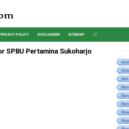
PRIVACY POLICY
DISCLAIMER
SITEMAP
r SPBU Pertamina Sukoharjo
Ace
Ant
Bali
Ban
Ban
Ban
Baw
Binj
Bog