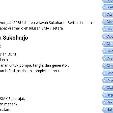
Bre
Cia
Cib
wongan SPBU di area wilayah Sukoharjo. Berikut ini detail
pat dilamar oleh lulusan SMA / setara.
Cib
Cib
a Sukoharjo
Cije
:
Cik
sian BBM.
Cil
an alat.
rian untuk pompa, tangki, dan generator.
Cim
uruh fasilitas dalam kompleks SPBU.
Cip
Cir
Ciw
Dep
/SMK Sederajat.
Gre
an menarik.
 malam.
Hal