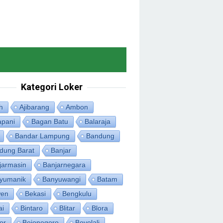
Kategori Loker
h
Ajibarang
Ambon
apani
Bagan Batu
Balaraja
Bandar Lampung
Bandung
dung Barat
Banjar
jarmasin
Banjarnegara
yumanik
Banyuwangi
Batam
en
Bekasi
Bengkulu
ai
Bintaro
Blitar
Blora
or
Bojonegoro
Boyolali