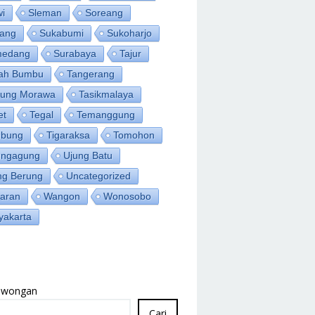
wi
Sleman
Soreang
ang
Sukabumi
Sukoharjo
medang
Surabaya
Tajur
ah Bumbu
Tangerang
jung Morawa
Tasikmalaya
et
Tegal
Temanggung
bung
Tigaraksa
Tomohon
ungagung
Ujung Batu
ng Berung
Uncategorized
aran
Wangon
Wonosobo
yakarta
Lowongan
Cari