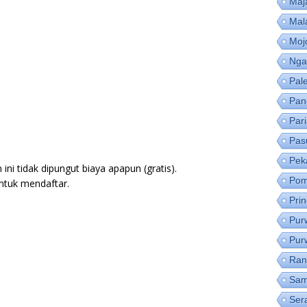
Maj
Mal
Moj
Nga
Pal
Pan
Par
Pas
Pek
ni tidak dipungut biaya apapun (gratis).
Pom
ntuk mendaftar.
Pri
Pur
Pur
Ran
Sam
Ser