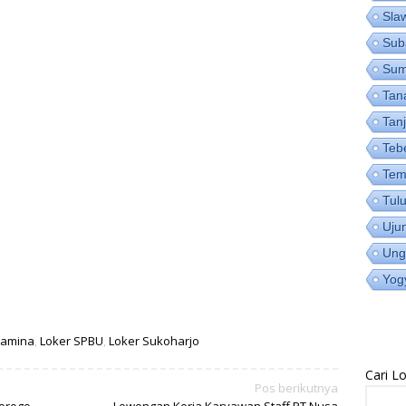
Sla
Sub
Su
Tan
Tan
Teb
Tem
Tul
Uju
Ung
Yog
tamina
,
Loker SPBU
,
Loker Sukoharjo
Cari 
Pos berikutnya
orogo
Lowongan Kerja Karyawan Staff PT Nusa