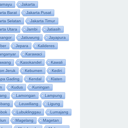
ramayu
Jakarta
arta Barat
Jakarta Pusat
arta Selatan
Jakarta Timur
arta Utara
Jambi
Jatiasih
inangor
Jatiuwung
Jayapura
ber
Jepara
Kalideres
anganyar
Karawaci
awang
Kasokandel
Kawali
on Jeruk
Kebumen
Kediri
apa Gading
Kendal
Klaten
an
Kudus
Kuningan
ang
Lamongan
Lampung
bang
Leuwiliang
Ligung
bok
Lubuklinggau
Lumajang
iun
Magelang
Magetan