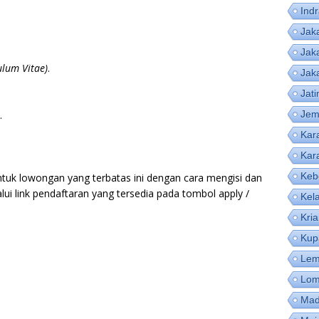
Ind
Jak
Jak
ulum Vitae)
.
Jak
Jat
.
Jem
Kar
Kar
Keb
ntuk lowongan yang terbatas ini dengan cara mengisi dan
lui link pendaftaran yang tersedia pada tombol apply /
Kel
Kri
Kup
Lem
Lom
Mad