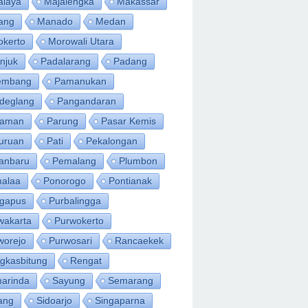
alaya
Majalengka
Makassar
ang
Manado
Medan
okerto
Morowali Utara
njuk
Padalarang
Padang
embang
Pamanukan
deglang
Pangandaran
iaman
Parung
Pasar Kemis
uruan
Pati
Pekalongan
anbaru
Pemalang
Plumbon
alaa
Ponorogo
Pontianak
ngapus
Purbalingga
wakarta
Purwokerto
worejo
Purwosari
Rancaekek
gkasbitung
Rengat
arinda
Sayung
Semarang
ang
Sidoarjo
Singaparna