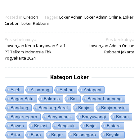
Posted in
Cirebon
Tagged
Loker Admin
,
Loker Admin Online
,
Loker
Cirebon
,
Loker Rabbani
Navigasi
Pos sebelumnya
Pos berikutnya
Lowongan Kerja Karyawan Staff
Lowongan Admin Online
pos
PT Telkom Indonesia Tbk
Rabbani Jakarta
Yogyakarta 2024
Kategori Loker
Aceh
Ajibarang
Ambon
Antapani
Bagan Batu
Balaraja
Bali
Bandar Lampung
Bandung
Bandung Barat
Banjar
Banjarmasin
Banjarnegara
Banyumanik
Banyuwangi
Batam
Bawen
Bekasi
Bengkulu
Binjai
Bintaro
Blitar
Blora
Bogor
Bojonegoro
Boyolali