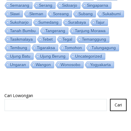
Semarang
Serang
Sidoarjo
Singaparna
Slawi
Sleman
Soreang
Subang
Sukabumi
Sukoharjo
Sumedang
Surabaya
Tajur
Tanah Bumbu
Tangerang
Tanjung Morawa
Tasikmalaya
Tebet
Tegal
Temanggung
Tembung
Tigaraksa
Tomohon
Tulungagung
Ujung Batu
Ujung Berung
Uncategorized
Ungaran
Wangon
Wonosobo
Yogyakarta
Cari Lowongan
Cari