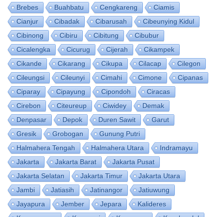
Brebes
Buahbatu
Cengkareng
Ciamis
Cianjur
Cibadak
Cibarusah
Cibeunying Kidul
Cibinong
Cibiru
Cibitung
Cibubur
Cicalengka
Cicurug
Cijerah
Cikampek
Cikande
Cikarang
Cikupa
Cilacap
Cilegon
Cileungsi
Cileunyi
Cimahi
Cimone
Cipanas
Ciparay
Cipayung
Cipondoh
Ciracas
Cirebon
Citeureup
Ciwidey
Demak
Denpasar
Depok
Duren Sawit
Garut
Gresik
Grobogan
Gunung Putri
Halmahera Tengah
Halmahera Utara
Indramayu
Jakarta
Jakarta Barat
Jakarta Pusat
Jakarta Selatan
Jakarta Timur
Jakarta Utara
Jambi
Jatiasih
Jatinangor
Jatiuwung
Jayapura
Jember
Jepara
Kalideres