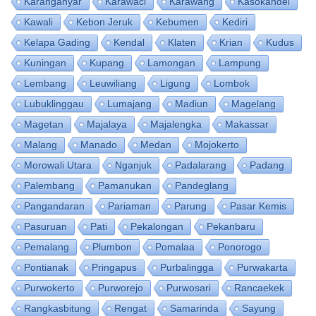
Karanganyar
Karawaci
Karawang
Kasokandel
Kawali
Kebon Jeruk
Kebumen
Kediri
Kelapa Gading
Kendal
Klaten
Krian
Kudus
Kuningan
Kupang
Lamongan
Lampung
Lembang
Leuwiliang
Ligung
Lombok
Lubuklinggau
Lumajang
Madiun
Magelang
Magetan
Majalaya
Majalengka
Makassar
Malang
Manado
Medan
Mojokerto
Morowali Utara
Nganjuk
Padalarang
Padang
Palembang
Pamanukan
Pandeglang
Pangandaran
Pariaman
Parung
Pasar Kemis
Pasuruan
Pati
Pekalongan
Pekanbaru
Pemalang
Plumbon
Pomalaa
Ponorogo
Pontianak
Pringapus
Purbalingga
Purwakarta
Purwokerto
Purworejo
Purwosari
Rancaekek
Rangkasbitung
Rengat
Samarinda
Sayung