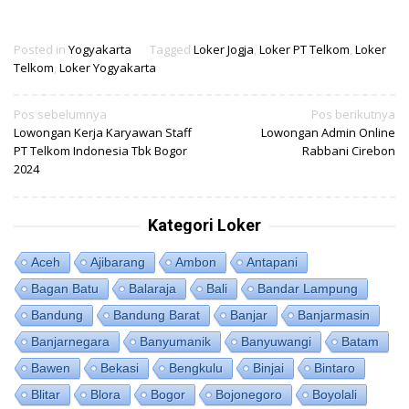
Posted in
Yogyakarta
Tagged
Loker Jogja
,
Loker PT Telkom
,
Loker
Telkom
,
Loker Yogyakarta
Navigasi
Pos sebelumnya
Pos berikutnya
Lowongan Kerja Karyawan Staff
Lowongan Admin Online
pos
PT Telkom Indonesia Tbk Bogor
Rabbani Cirebon
2024
Kategori Loker
Aceh
Ajibarang
Ambon
Antapani
Bagan Batu
Balaraja
Bali
Bandar Lampung
Bandung
Bandung Barat
Banjar
Banjarmasin
Banjarnegara
Banyumanik
Banyuwangi
Batam
Bawen
Bekasi
Bengkulu
Binjai
Bintaro
Blitar
Blora
Bogor
Bojonegoro
Boyolali