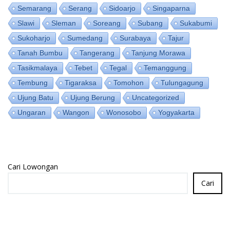
Semarang
Serang
Sidoarjo
Singaparna
Slawi
Sleman
Soreang
Subang
Sukabumi
Sukoharjo
Sumedang
Surabaya
Tajur
Tanah Bumbu
Tangerang
Tanjung Morawa
Tasikmalaya
Tebet
Tegal
Temanggung
Tembung
Tigaraksa
Tomohon
Tulungagung
Ujung Batu
Ujung Berung
Uncategorized
Ungaran
Wangon
Wonosobo
Yogyakarta
Cari Lowongan
Cari