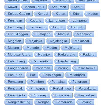
Karanganyar
Karawaci
Karawang
Kasokandel
Kawali
Kebon Jeruk
Kebumen
Kediri
Kelapa Gading
Kendal
Klaten
Krian
Kudus
Kuningan
Kupang
Lamongan
Lampung
Lembang
Leuwiliang
Ligung
Lombok
Lubuklinggau
Lumajang
Madiun
Magelang
Magetan
Majalaya
Majalengka
Makassar
Malang
Manado
Medan
Mojokerto
Morowali Utara
Nganjuk
Padalarang
Padang
Palembang
Pamanukan
Pandeglang
Pangandaran
Pariaman
Parung
Pasar Kemis
Pasuruan
Pati
Pekalongan
Pekanbaru
Pemalang
Plumbon
Pomalaa
Ponorogo
Pontianak
Pringapus
Purbalingga
Purwakarta
Purwokerto
Purworejo
Purwosari
Rancaekek
Rangkasbitung
Rengat
Samarinda
Sayung