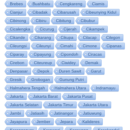
Brebes
Buahbatu
Cengkareng
Ciamis
Cianjur
Cibadak
Cibarusah
Cibeunying Kidul
Cibinong
Cibiru
Cibitung
Cibubur
Cicalengka
Cicurug
Cijerah
Cikampek
Cikande
Cikarang
Cikupa
Cilacap
Cilegon
Cileungsi
Cileunyi
Cimahi
Cimone
Cipanas
Ciparay
Cipayung
Cipondoh
Ciracas
Cirebon
Citeureup
Ciwidey
Demak
Denpasar
Depok
Duren Sawit
Garut
Gresik
Grobogan
Gunung Putri
Halmahera Tengah
Halmahera Utara
Indramayu
Jakarta
Jakarta Barat
Jakarta Pusat
Jakarta Selatan
Jakarta Timur
Jakarta Utara
Jambi
Jatiasih
Jatinangor
Jatiuwung
Jayapura
Jember
Jepara
Kalideres