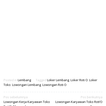
Posted in
Lembang
Tagged
Loker Lembang
,
Loker Roti O
,
Loker
Toko
,
Lowongan Lembang
,
Lowongan Roti O
Navigasi
Pos sebelumnya
Pos berikutnya
Lowongan Kerja Karyawan Toko
Lowongan Karyawan Toko Roti’O
pos