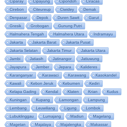
Ciparay
Cipayung
Cipondoh
Ciracas
Cirebon
Citeureup
Ciwidey
Demak
Denpasar
Depok
Duren Sawit
Garut
Gresik
Grobogan
Gunung Putri
Halmahera Tengah
Halmahera Utara
Indramayu
Jakarta
Jakarta Barat
Jakarta Pusat
Jakarta Selatan
Jakarta Timur
Jakarta Utara
Jambi
Jatiasih
Jatinangor
Jatiuwung
Jayapura
Jember
Jepara
Kalideres
Karanganyar
Karawaci
Karawang
Kasokandel
Kawali
Kebon Jeruk
Kebumen
Kediri
Kelapa Gading
Kendal
Klaten
Krian
Kudus
Kuningan
Kupang
Lamongan
Lampung
Lembang
Leuwiliang
Ligung
Lombok
Lubuklinggau
Lumajang
Madiun
Magelang
Magetan
Majalaya
Majalengka
Makassar