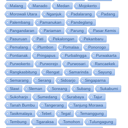
Malang
Manado
Medan
Mojokerto
Morowali Utara
Nganjuk
Padalarang
Padang
Palembang
Pamanukan
Pandeglang
Pangandaran
Pariaman
Parung
Pasar Kemis
Pasuruan
Pati
Pekalongan
Pekanbaru
Pemalang
Plumbon
Pomalaa
Ponorogo
Pontianak
Pringapus
Purbalingga
Purwakarta
Purwokerto
Purworejo
Purwosari
Rancaekek
Rangkasbitung
Rengat
Samarinda
Sayung
Semarang
Serang
Sidoarjo
Singaparna
Slawi
Sleman
Soreang
Subang
Sukabumi
Sukoharjo
Sumedang
Surabaya
Tajur
Tanah Bumbu
Tangerang
Tanjung Morawa
Tasikmalaya
Tebet
Tegal
Temanggung
Tembung
Tigaraksa
Tomohon
Tulungagung