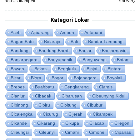
Roti’O Cikampek
Soreang
Kategori Loker
Aceh
Ajibarang
Ambon
Antapani
Bagan Batu
Balaraja
Bali
Bandar Lampung
Bandung
Bandung Barat
Banjar
Banjarmasin
Banjarnegara
Banyumanik
Banyuwangi
Batam
Bawen
Bekasi
Bengkulu
Binjai
Bintaro
Blitar
Blora
Bogor
Bojonegoro
Boyolali
Brebes
Buahbatu
Cengkareng
Ciamis
Cianjur
Cibadak
Cibarusah
Cibeunying Kidul
Cibinong
Cibiru
Cibitung
Cibubur
Cicalengka
Cicurug
Cijerah
Cikampek
Cikande
Cikarang
Cikupa
Cilacap
Cilegon
Cileungsi
Cileunyi
Cimahi
Cimone
Cipanas