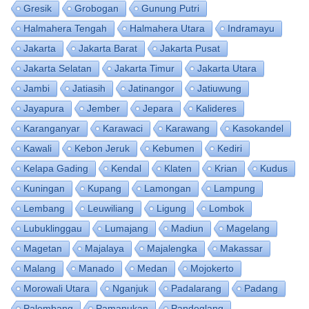
Gresik
Grobogan
Gunung Putri
Halmahera Tengah
Halmahera Utara
Indramayu
Jakarta
Jakarta Barat
Jakarta Pusat
Jakarta Selatan
Jakarta Timur
Jakarta Utara
Jambi
Jatiasih
Jatinangor
Jatiuwung
Jayapura
Jember
Jepara
Kalideres
Karanganyar
Karawaci
Karawang
Kasokandel
Kawali
Kebon Jeruk
Kebumen
Kediri
Kelapa Gading
Kendal
Klaten
Krian
Kudus
Kuningan
Kupang
Lamongan
Lampung
Lembang
Leuwiliang
Ligung
Lombok
Lubuklinggau
Lumajang
Madiun
Magelang
Magetan
Majalaya
Majalengka
Makassar
Malang
Manado
Medan
Mojokerto
Morowali Utara
Nganjuk
Padalarang
Padang
Palembang
Pamanukan
Pandeglang