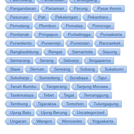
Pangandaran
Pariaman
Parung
Pasar Kemis
Pasuruan
Pati
Pekalongan
Pekanbaru
Pemalang
Plumbon
Pomalaa
Ponorogo
Pontianak
Pringapus
Purbalingga
Purwakarta
Purwokerto
Purworejo
Purwosari
Rancaekek
Rangkasbitung
Rengat
Samarinda
Sayung
Semarang
Serang
Sidoarjo
Singaparna
Slawi
Sleman
Soreang
Subang
Sukabumi
Sukoharjo
Sumedang
Surabaya
Tajur
Tanah Bumbu
Tangerang
Tanjung Morawa
Tasikmalaya
Tebet
Tegal
Temanggung
Tembung
Tigaraksa
Tomohon
Tulungagung
Ujung Batu
Ujung Berung
Uncategorized
Ungaran
Wangon
Wonosobo
Yogyakarta