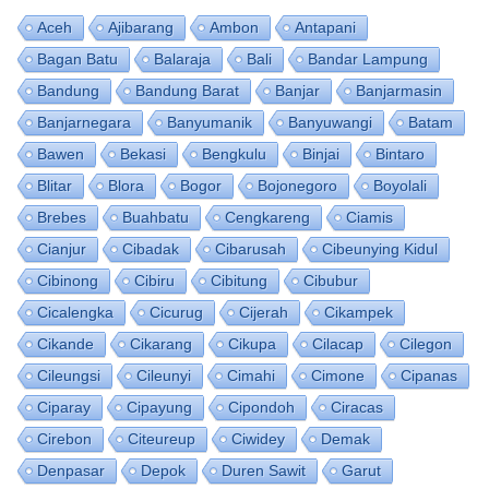
Aceh
Ajibarang
Ambon
Antapani
Bagan Batu
Balaraja
Bali
Bandar Lampung
Bandung
Bandung Barat
Banjar
Banjarmasin
Banjarnegara
Banyumanik
Banyuwangi
Batam
Bawen
Bekasi
Bengkulu
Binjai
Bintaro
Blitar
Blora
Bogor
Bojonegoro
Boyolali
Brebes
Buahbatu
Cengkareng
Ciamis
Cianjur
Cibadak
Cibarusah
Cibeunying Kidul
Cibinong
Cibiru
Cibitung
Cibubur
Cicalengka
Cicurug
Cijerah
Cikampek
Cikande
Cikarang
Cikupa
Cilacap
Cilegon
Cileungsi
Cileunyi
Cimahi
Cimone
Cipanas
Ciparay
Cipayung
Cipondoh
Ciracas
Cirebon
Citeureup
Ciwidey
Demak
Denpasar
Depok
Duren Sawit
Garut