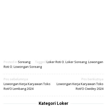
Posted in
Soreang
Tagged
Loker Roti O
,
Loker Soreang
,
Lowongan
Roti O
,
Lowongan Soreang
Navigasi
Pos sebelumnya
Pos berikutnya
Lowongan Kerja Karyawan Toko
Lowongan Kerja Karyawan Toko
pos
Roti’O Lembang 2024
Roti’O Ciwidey 2024
Kategori Loker