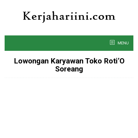
Skip
to
content
MENU
Lowongan Karyawan Toko Roti’O
Soreang