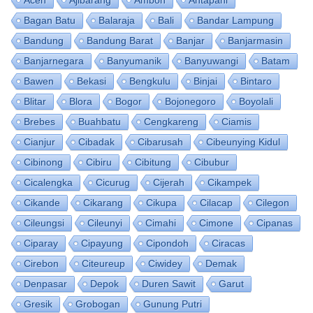
Bagan Batu
Balaraja
Bali
Bandar Lampung
Bandung
Bandung Barat
Banjar
Banjarmasin
Banjarnegara
Banyumanik
Banyuwangi
Batam
Bawen
Bekasi
Bengkulu
Binjai
Bintaro
Blitar
Blora
Bogor
Bojonegoro
Boyolali
Brebes
Buahbatu
Cengkareng
Ciamis
Cianjur
Cibadak
Cibarusah
Cibeunying Kidul
Cibinong
Cibiru
Cibitung
Cibubur
Cicalengka
Cicurug
Cijerah
Cikampek
Cikande
Cikarang
Cikupa
Cilacap
Cilegon
Cileungsi
Cileunyi
Cimahi
Cimone
Cipanas
Ciparay
Cipayung
Cipondoh
Ciracas
Cirebon
Citeureup
Ciwidey
Demak
Denpasar
Depok
Duren Sawit
Garut
Gresik
Grobogan
Gunung Putri