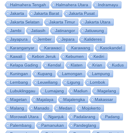
Halmahera Tengah
Halmahera Utara
Indramayu
Jakarta
Jakarta Barat
Jakarta Pusat
Jakarta Selatan
Jakarta Timur
Jakarta Utara
Jambi
Jatiasih
Jatinangor
Jatiuwung
Jayapura
Jember
Jepara
Kalideres
Karanganyar
Karawaci
Karawang
Kasokandel
Kawali
Kebon Jeruk
Kebumen
Kediri
Kelapa Gading
Kendal
Klaten
Krian
Kudus
Kuningan
Kupang
Lamongan
Lampung
Lembang
Leuwiliang
Ligung
Lombok
Lubuklinggau
Lumajang
Madiun
Magelang
Magetan
Majalaya
Majalengka
Makassar
Malang
Manado
Medan
Mojokerto
Morowali Utara
Nganjuk
Padalarang
Padang
Palembang
Pamanukan
Pandeglang