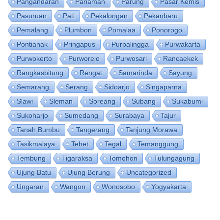
Pangandaran
Pariaman
Parung
Pasar Kemis
Pasuruan
Pati
Pekalongan
Pekanbaru
Pemalang
Plumbon
Pomalaa
Ponorogo
Pontianak
Pringapus
Purbalingga
Purwakarta
Purwokerto
Purworejo
Purwosari
Rancaekek
Rangkasbitung
Rengat
Samarinda
Sayung
Semarang
Serang
Sidoarjo
Singaparna
Slawi
Sleman
Soreang
Subang
Sukabumi
Sukoharjo
Sumedang
Surabaya
Tajur
Tanah Bumbu
Tangerang
Tanjung Morawa
Tasikmalaya
Tebet
Tegal
Temanggung
Tembung
Tigaraksa
Tomohon
Tulungagung
Ujung Batu
Ujung Berung
Uncategorized
Ungaran
Wangon
Wonosobo
Yogyakarta