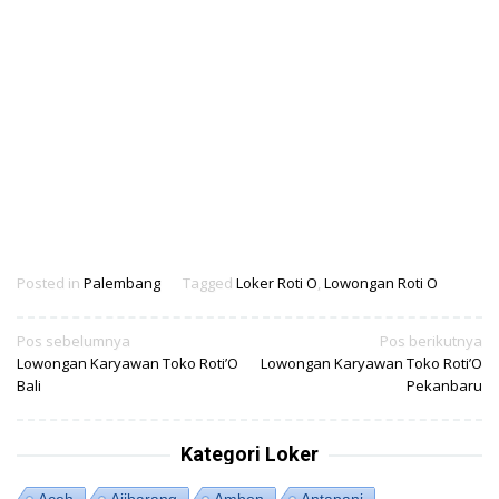
Posted in
Palembang
Tagged
Loker Roti O
,
Lowongan Roti O
Navigasi
Pos sebelumnya
Pos berikutnya
Lowongan Karyawan Toko Roti’O
Lowongan Karyawan Toko Roti’O
pos
Bali
Pekanbaru
Kategori Loker
Aceh
Ajibarang
Ambon
Antapani