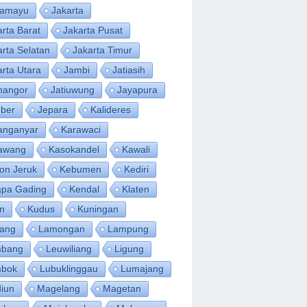
ramayu
Jakarta
arta Barat
Jakarta Pusat
arta Selatan
Jakarta Timur
arta Utara
Jambi
Jatiasih
inangor
Jatiuwung
Jayapura
ber
Jepara
Kalideres
anganyar
Karawaci
awang
Kasokandel
Kawali
on Jeruk
Kebumen
Kediri
apa Gading
Kendal
Klaten
an
Kudus
Kuningan
ang
Lamongan
Lampung
bang
Leuwiliang
Ligung
bok
Lubuklinggau
Lumajang
iun
Magelang
Magetan