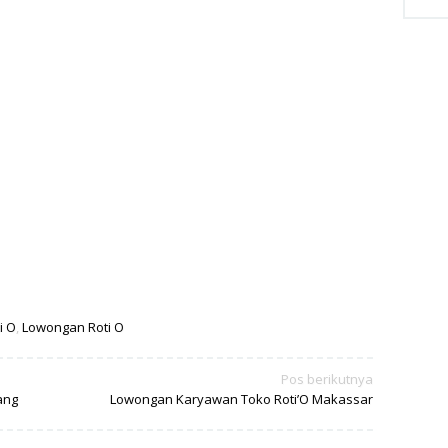
i O
,
Lowongan Roti O
Pos berikutnya
ang
Lowongan Karyawan Toko Roti’O Makassar