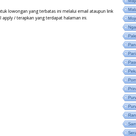
Maj
Mal
tuk lowongan yang terbatas ini melalui email ataupun link
apply / terapkan yang terdapat halaman ini.
Moj
Nga
Pal
Pan
Par
Pas
Pek
Pom
Pri
Pur
Pur
Ran
Sam
Ser