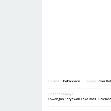
Posted in
Pekanbaru
Tagged
Loker Rot
Navigasi
Pos sebelumnya
Lowongan Karyawan Toko Roti’O Palemb
pos