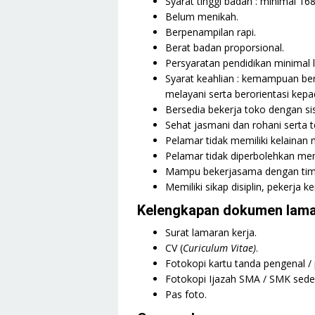
Syarat tinggi badan : minimal 1
Belum menikah.
Berpenampilan rapi.
Berat badan proporsional.
Persyaratan pendidikan minimal 
Syarat keahlian : kemampuan ber
melayani serta berorientasi ke
Bersedia bekerja toko dengan sist
Sehat jasmani dan rohani serta te
Pelamar tidak memiliki kelainan 
Pelamar tidak diperbolehkan memi
Mampu bekerjasama dengan tim
Memiliki sikap disiplin, pekerja 
Kelengkapan dokumen lama
Surat lamaran kerja.
CV (
Curiculum Vitae)
.
Fotokopi kartu tanda pengenal /
Fotokopi Ijazah SMA / SMK seder
Pas foto.