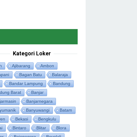
Kategori Loker
h
Ajibarang
Ambon
apani
Bagan Batu
Balaraja
Bandar Lampung
Bandung
dung Barat
Banjar
jarmasin
Banjarnegara
yumanik
Banyuwangi
Batam
en
Bekasi
Bengkulu
ai
Bintaro
Blitar
Blora
or
Bojonegoro
Boyolali