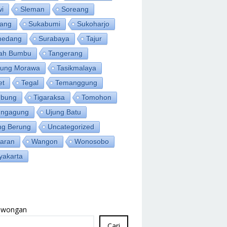
wi
Sleman
Soreang
ang
Sukabumi
Sukoharjo
medang
Surabaya
Tajur
ah Bumbu
Tangerang
jung Morawa
Tasikmalaya
et
Tegal
Temanggung
bung
Tigaraksa
Tomohon
ungagung
Ujung Batu
ng Berung
Uncategorized
aran
Wangon
Wonosobo
yakarta
Lowongan
Cari