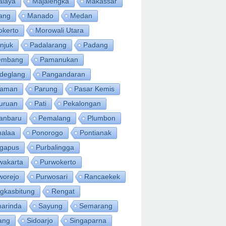
alaya
Majalengka
Makassar
ang
Manado
Medan
okerto
Morowali Utara
njuk
Padalarang
Padang
embang
Pamanukan
deglang
Pangandaran
iaman
Parung
Pasar Kemis
uruan
Pati
Pekalongan
anbaru
Pemalang
Plumbon
alaa
Ponorogo
Pontianak
ngapus
Purbalingga
wakarta
Purwokerto
worejo
Purwosari
Rancaekek
gkasbitung
Rengat
arinda
Sayung
Semarang
ang
Sidoarjo
Singaparna