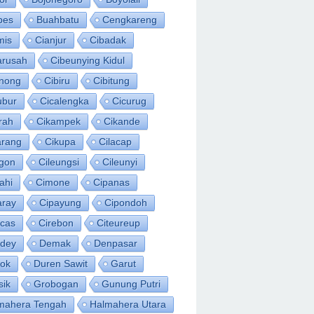
bes
Buahbatu
Cengkareng
mis
Cianjur
Cibadak
arusah
Cibeunying Kidul
inong
Cibiru
Cibitung
ubur
Cicalengka
Cicurug
rah
Cikampek
Cikande
arang
Cikupa
Cilacap
egon
Cileungsi
Cileunyi
ahi
Cimone
Cipanas
aray
Cipayung
Cipondoh
acas
Cirebon
Citeureup
idey
Demak
Denpasar
ok
Duren Sawit
Garut
sik
Grobogan
Gunung Putri
mahera Tengah
Halmahera Utara