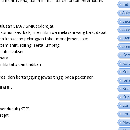
68 cm untuk Pria, dan minimal 155 cm untuk Perempuan.
Ind
Jak
Jak
lulusan SMA / SMK sederajat.
Jak
komunikasi baik, memiliki jiwa melayani yang baik, dapat
Jat
pada kepuasan pelanggan toko, manajemen toko.
em shift, rolling, serta jumping.
Jem
lah divaksin.
Kar
mata.
Kar
liki tato dan tindikan.
.
Keb
keras, dan bertanggung jawab tinggi pada pekerjaan.
Kel
ran :
Kri
Kup
Lem
 penduduk (KTP).
Lom
ajat.
Mad