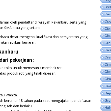
Bre
Cia
Cib
lamar oleh pendaftar di wilayah Pekanbaru serta yang
san SMA atau yang setara.
Cib
Cib
baca detail mengenai kualifikasi dan persyaratan yang
mkan aplikasi lamaran.
Cije
Cik
kanbaru
Cil
ari pekerjaan :
Cim
ke toko untuk memesan / membeli roti.
Cip
as produk roti yang telah dipesan.
Cir
Ciw
Dep
tau Wanita.
dah berumur 18 tahun pada saat mengajukan pendaftaran
Gre
ang sah dan berlaku.
Hal