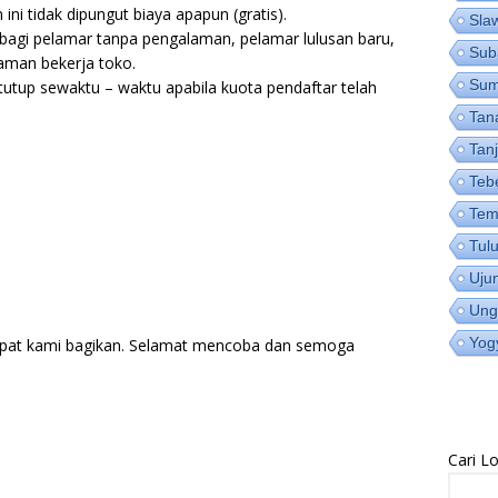
ni tidak dipungut biaya apapun (gratis).
Sla
bagi pelamar tanpa pengalaman, pelamar lulusan baru,
Sub
man bekerja toko.
Su
utup sewaktu – waktu apabila kuota pendaftar telah
Tan
Tan
Teb
Tem
Tul
Uju
Ung
Yog
pat kami bagikan. Selamat mencoba dan semoga
Cari 