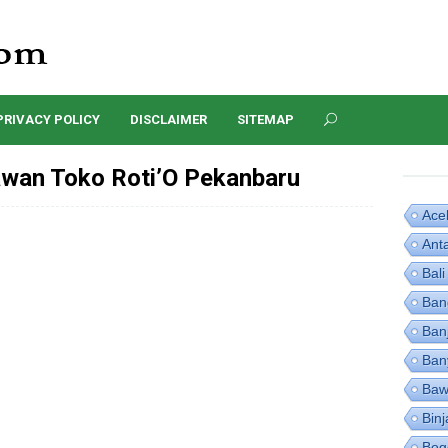
PRIVACY POLICY
DISCLAIMER
SITEMAP
wan Toko Roti’O Pekanbaru
Ace
Ant
Bali
Ban
Ban
Ban
Baw
Binj
Bog