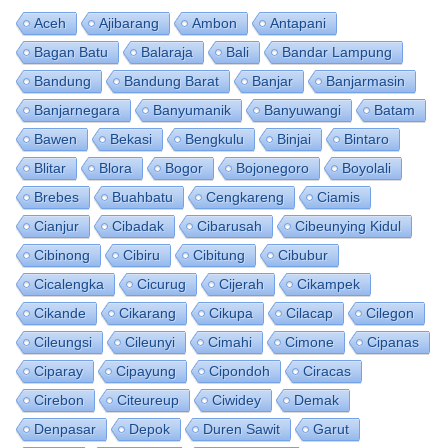
Aceh
Ajibarang
Ambon
Antapani
Bagan Batu
Balaraja
Bali
Bandar Lampung
Bandung
Bandung Barat
Banjar
Banjarmasin
Banjarnegara
Banyumanik
Banyuwangi
Batam
Bawen
Bekasi
Bengkulu
Binjai
Bintaro
Blitar
Blora
Bogor
Bojonegoro
Boyolali
Brebes
Buahbatu
Cengkareng
Ciamis
Cianjur
Cibadak
Cibarusah
Cibeunying Kidul
Cibinong
Cibiru
Cibitung
Cibubur
Cicalengka
Cicurug
Cijerah
Cikampek
Cikande
Cikarang
Cikupa
Cilacap
Cilegon
Cileungsi
Cileunyi
Cimahi
Cimone
Cipanas
Ciparay
Cipayung
Cipondoh
Ciracas
Cirebon
Citeureup
Ciwidey
Demak
Denpasar
Depok
Duren Sawit
Garut