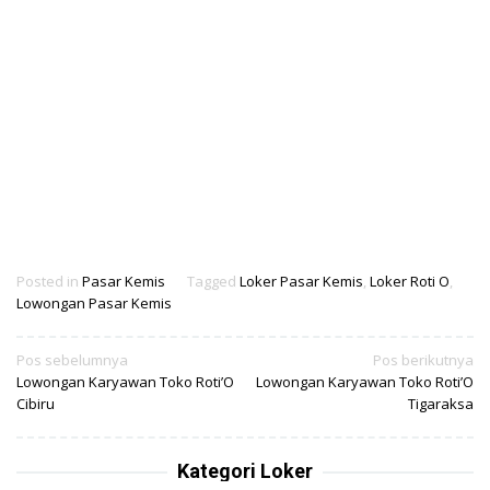
Posted in
Pasar Kemis
Tagged
Loker Pasar Kemis
,
Loker Roti O
,
Lowongan Pasar Kemis
Navigasi
Pos sebelumnya
Pos berikutnya
Lowongan Karyawan Toko Roti’O
Lowongan Karyawan Toko Roti’O
pos
Cibiru
Tigaraksa
Kategori Loker