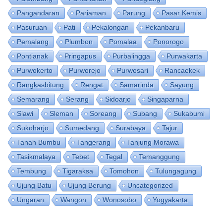
Pangandaran
Pariaman
Parung
Pasar Kemis
Pasuruan
Pati
Pekalongan
Pekanbaru
Pemalang
Plumbon
Pomalaa
Ponorogo
Pontianak
Pringapus
Purbalingga
Purwakarta
Purwokerto
Purworejo
Purwosari
Rancaekek
Rangkasbitung
Rengat
Samarinda
Sayung
Semarang
Serang
Sidoarjo
Singaparna
Slawi
Sleman
Soreang
Subang
Sukabumi
Sukoharjo
Sumedang
Surabaya
Tajur
Tanah Bumbu
Tangerang
Tanjung Morawa
Tasikmalaya
Tebet
Tegal
Temanggung
Tembung
Tigaraksa
Tomohon
Tulungagung
Ujung Batu
Ujung Berung
Uncategorized
Ungaran
Wangon
Wonosobo
Yogyakarta