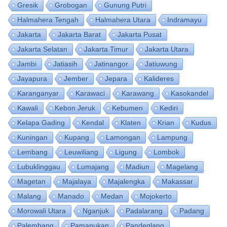
Gresik
Grobogan
Gunung Putri
Halmahera Tengah
Halmahera Utara
Indramayu
Jakarta
Jakarta Barat
Jakarta Pusat
Jakarta Selatan
Jakarta Timur
Jakarta Utara
Jambi
Jatiasih
Jatinangor
Jatiuwung
Jayapura
Jember
Jepara
Kalideres
Karanganyar
Karawaci
Karawang
Kasokandel
Kawali
Kebon Jeruk
Kebumen
Kediri
Kelapa Gading
Kendal
Klaten
Krian
Kudus
Kuningan
Kupang
Lamongan
Lampung
Lembang
Leuwiliang
Ligung
Lombok
Lubuklinggau
Lumajang
Madiun
Magelang
Magetan
Majalaya
Majalengka
Makassar
Malang
Manado
Medan
Mojokerto
Morowali Utara
Nganjuk
Padalarang
Padang
Palembang
Pamanukan
Pandeglang