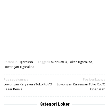
Posted in
Tigaraksa
Tagged
Loker Roti O
,
Loker Tigaraksa
,
Lowongan Tigaraksa
Navigasi
Pos sebelumnya
Pos berikutnya
Lowongan Karyawan Toko Roti’O
Lowongan Karyawan Toko Roti’O
pos
Pasar Kemis
Cibarusah
Kategori Loker