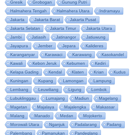
Gresik
Grobogan
Gunung Putri
Halmahera Tengah
Halmahera Utara
Indramayu
Jakarta
Jakarta Barat
Jakarta Pusat
Jakarta Selatan
Jakarta Timur
Jakarta Utara
Jambi
Jatiasih
Jatinangor
Jatiuwung
Jayapura
Jember
Jepara
Kalideres
Karanganyar
Karawaci
Karawang
Kasokandel
Kawali
Kebon Jeruk
Kebumen
Kediri
Kelapa Gading
Kendal
Klaten
Krian
Kudus
Kuningan
Kupang
Lamongan
Lampung
Lembang
Leuwiliang
Ligung
Lombok
Lubuklinggau
Lumajang
Madiun
Magelang
Magetan
Majalaya
Majalengka
Makassar
Malang
Manado
Medan
Mojokerto
Morowali Utara
Nganjuk
Padalarang
Padang
Palembang
Pamanukan
Pandeglang