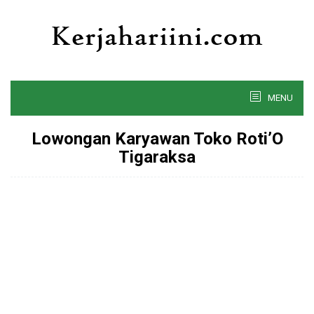
Skip
to
content
MENU
Lowongan Karyawan Toko Roti’O
Tigaraksa