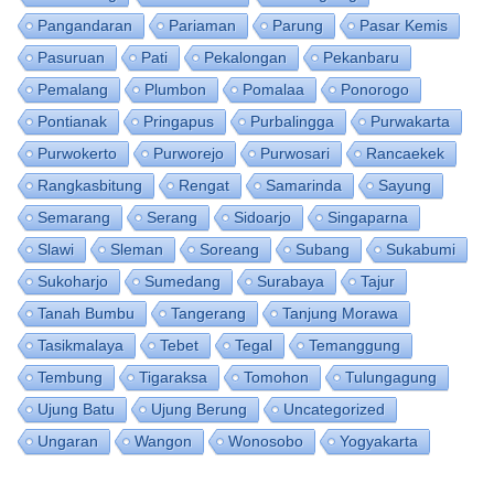
Pangandaran
Pariaman
Parung
Pasar Kemis
Pasuruan
Pati
Pekalongan
Pekanbaru
Pemalang
Plumbon
Pomalaa
Ponorogo
Pontianak
Pringapus
Purbalingga
Purwakarta
Purwokerto
Purworejo
Purwosari
Rancaekek
Rangkasbitung
Rengat
Samarinda
Sayung
Semarang
Serang
Sidoarjo
Singaparna
Slawi
Sleman
Soreang
Subang
Sukabumi
Sukoharjo
Sumedang
Surabaya
Tajur
Tanah Bumbu
Tangerang
Tanjung Morawa
Tasikmalaya
Tebet
Tegal
Temanggung
Tembung
Tigaraksa
Tomohon
Tulungagung
Ujung Batu
Ujung Berung
Uncategorized
Ungaran
Wangon
Wonosobo
Yogyakarta