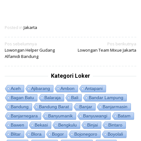
Posted in
Jakarta
Navigasi
Pos sebelumnya
Pos berikutnya
Lowongan Helper Gudang
Lowongan Team Mixue Jakarta
pos
Alfamidi Bandung
Kategori Loker
Aceh
Ajibarang
Ambon
Antapani
Bagan Batu
Balaraja
Bali
Bandar Lampung
Bandung
Bandung Barat
Banjar
Banjarmasin
Banjarnegara
Banyumanik
Banyuwangi
Batam
Bawen
Bekasi
Bengkulu
Binjai
Bintaro
Blitar
Blora
Bogor
Bojonegoro
Boyolali