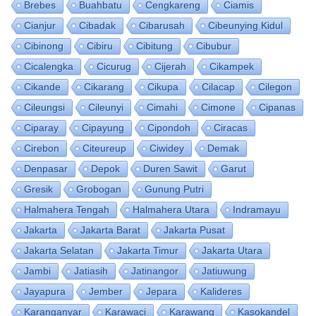
Brebes
Buahbatu
Cengkareng
Ciamis
Cianjur
Cibadak
Cibarusah
Cibeunying Kidul
Cibinong
Cibiru
Cibitung
Cibubur
Cicalengka
Cicurug
Cijerah
Cikampek
Cikande
Cikarang
Cikupa
Cilacap
Cilegon
Cileungsi
Cileunyi
Cimahi
Cimone
Cipanas
Ciparay
Cipayung
Cipondoh
Ciracas
Cirebon
Citeureup
Ciwidey
Demak
Denpasar
Depok
Duren Sawit
Garut
Gresik
Grobogan
Gunung Putri
Halmahera Tengah
Halmahera Utara
Indramayu
Jakarta
Jakarta Barat
Jakarta Pusat
Jakarta Selatan
Jakarta Timur
Jakarta Utara
Jambi
Jatiasih
Jatinangor
Jatiuwung
Jayapura
Jember
Jepara
Kalideres
Karanganyar
Karawaci
Karawang
Kasokandel