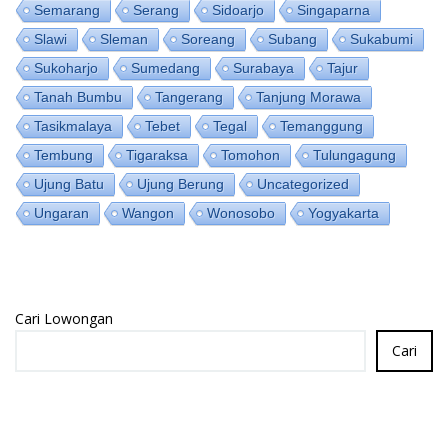
Semarang
Serang
Sidoarjo
Singaparna
Slawi
Sleman
Soreang
Subang
Sukabumi
Sukoharjo
Sumedang
Surabaya
Tajur
Tanah Bumbu
Tangerang
Tanjung Morawa
Tasikmalaya
Tebet
Tegal
Temanggung
Tembung
Tigaraksa
Tomohon
Tulungagung
Ujung Batu
Ujung Berung
Uncategorized
Ungaran
Wangon
Wonosobo
Yogyakarta
Cari Lowongan
Cari