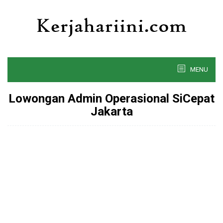
Skip
to
content
MENU
Lowongan Admin Operasional SiCepat
Jakarta