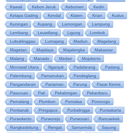
Kawali
Kebon Jeruk
Kebumen
Kediri
Kelapa Gading
Kendal
Klaten
Krian
Kudus
Kuningan
Kupang
Lamongan
Lampung
Lembang
Leuwiliang
Ligung
Lombok
Lubuklinggau
Lumajang
Madiun
Magelang
Magetan
Majalaya
Majalengka
Makassar
Malang
Manado
Medan
Mojokerto
Morowali Utara
Nganjuk
Padalarang
Padang
Palembang
Pamanukan
Pandeglang
Pangandaran
Pariaman
Parung
Pasar Kemis
Pasuruan
Pati
Pekalongan
Pekanbaru
Pemalang
Plumbon
Pomalaa
Ponorogo
Pontianak
Pringapus
Purbalingga
Purwakarta
Purwokerto
Purworejo
Purwosari
Rancaekek
Rangkasbitung
Rengat
Samarinda
Sayung