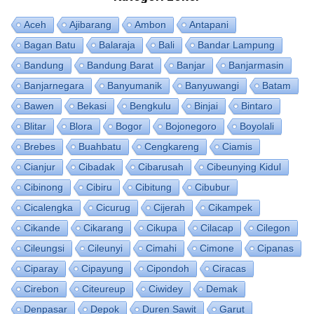
Aceh
Ajibarang
Ambon
Antapani
Bagan Batu
Balaraja
Bali
Bandar Lampung
Bandung
Bandung Barat
Banjar
Banjarmasin
Banjarnegara
Banyumanik
Banyuwangi
Batam
Bawen
Bekasi
Bengkulu
Binjai
Bintaro
Blitar
Blora
Bogor
Bojonegoro
Boyolali
Brebes
Buahbatu
Cengkareng
Ciamis
Cianjur
Cibadak
Cibarusah
Cibeunying Kidul
Cibinong
Cibiru
Cibitung
Cibubur
Cicalengka
Cicurug
Cijerah
Cikampek
Cikande
Cikarang
Cikupa
Cilacap
Cilegon
Cileungsi
Cileunyi
Cimahi
Cimone
Cipanas
Ciparay
Cipayung
Cipondoh
Ciracas
Cirebon
Citeureup
Ciwidey
Demak
Denpasar
Depok
Duren Sawit
Garut