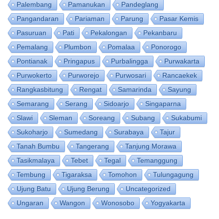
Palembang
Pamanukan
Pandeglang
Pangandaran
Pariaman
Parung
Pasar Kemis
Pasuruan
Pati
Pekalongan
Pekanbaru
Pemalang
Plumbon
Pomalaa
Ponorogo
Pontianak
Pringapus
Purbalingga
Purwakarta
Purwokerto
Purworejo
Purwosari
Rancaekek
Rangkasbitung
Rengat
Samarinda
Sayung
Semarang
Serang
Sidoarjo
Singaparna
Slawi
Sleman
Soreang
Subang
Sukabumi
Sukoharjo
Sumedang
Surabaya
Tajur
Tanah Bumbu
Tangerang
Tanjung Morawa
Tasikmalaya
Tebet
Tegal
Temanggung
Tembung
Tigaraksa
Tomohon
Tulungagung
Ujung Batu
Ujung Berung
Uncategorized
Ungaran
Wangon
Wonosobo
Yogyakarta