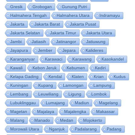
Gresik
Grobogan
Gunung Putri
Halmahera Tengah
Halmahera Utara
Indramayu
Jakarta
Jakarta Barat
Jakarta Pusat
Jakarta Selatan
Jakarta Timur
Jakarta Utara
Jambi
Jatiasih
Jatinangor
Jatiuwung
Jayapura
Jember
Jepara
Kalideres
Karanganyar
Karawaci
Karawang
Kasokandel
Kawali
Kebon Jeruk
Kebumen
Kediri
Kelapa Gading
Kendal
Klaten
Krian
Kudus
Kuningan
Kupang
Lamongan
Lampung
Lembang
Leuwiliang
Ligung
Lombok
Lubuklinggau
Lumajang
Madiun
Magelang
Magetan
Majalaya
Majalengka
Makassar
Malang
Manado
Medan
Mojokerto
Morowali Utara
Nganjuk
Padalarang
Padang