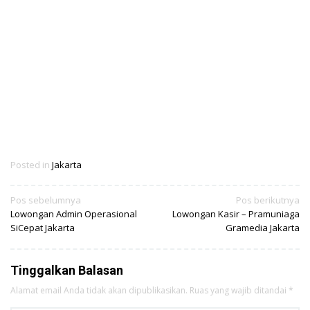
Posted in
Jakarta
Navigasi
Pos sebelumnya
Pos berikutnya
Lowongan Admin Operasional
Lowongan Kasir – Pramuniaga
pos
SiCepat Jakarta
Gramedia Jakarta
Tinggalkan Balasan
Alamat email Anda tidak akan dipublikasikan.
Ruas yang wajib ditandai
*