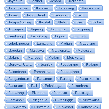
Jayapura
Jember
Jepara
Kalideres
Karanganyar
Karawaci
Karawang
Kasokandel
Kawali
Kebon Jeruk
Kebumen
Kediri
Kelapa Gading
Kendal
Klaten
Krian
Kudus
Kuningan
Kupang
Lamongan
Lampung
Lembang
Leuwiliang
Ligung
Lombok
Lubuklinggau
Lumajang
Madiun
Magelang
Magetan
Majalaya
Majalengka
Makassar
Malang
Manado
Medan
Mojokerto
Morowali Utara
Nganjuk
Padalarang
Padang
Palembang
Pamanukan
Pandeglang
Pangandaran
Pariaman
Parung
Pasar Kemis
Pasuruan
Pati
Pekalongan
Pekanbaru
Pemalang
Plumbon
Pomalaa
Ponorogo
Pontianak
Pringapus
Purbalingga
Purwakarta
Purwokerto
Purworejo
Purwosari
Rancaekek