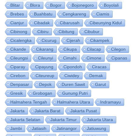
Blitar
Blora
Bogor
Bojonegoro
Boyolali
Brebes
Buahbatu
Cengkareng
Ciamis
Cianjur
Cibadak
Cibarusah
Cibeunying Kidul
Cibinong
Cibiru
Cibitung
Cibubur
Cicalengka
Cicurug
Cijerah
Cikampek
Cikande
Cikarang
Cikupa
Cilacap
Cilegon
Cileungsi
Cileunyi
Cimahi
Cimone
Cipanas
Ciparay
Cipayung
Cipondoh
Ciracas
Cirebon
Citeureup
Ciwidey
Demak
Denpasar
Depok
Duren Sawit
Garut
Gresik
Grobogan
Gunung Putri
Halmahera Tengah
Halmahera Utara
Indramayu
Jakarta
Jakarta Barat
Jakarta Pusat
Jakarta Selatan
Jakarta Timur
Jakarta Utara
Jambi
Jatiasih
Jatinangor
Jatiuwung