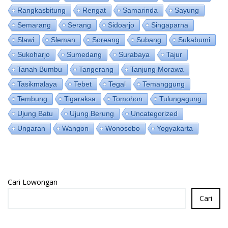
Rangkasbitung
Rengat
Samarinda
Sayung
Semarang
Serang
Sidoarjo
Singaparna
Slawi
Sleman
Soreang
Subang
Sukabumi
Sukoharjo
Sumedang
Surabaya
Tajur
Tanah Bumbu
Tangerang
Tanjung Morawa
Tasikmalaya
Tebet
Tegal
Temanggung
Tembung
Tigaraksa
Tomohon
Tulungagung
Ujung Batu
Ujung Berung
Uncategorized
Ungaran
Wangon
Wonosobo
Yogyakarta
Cari Lowongan
Cari