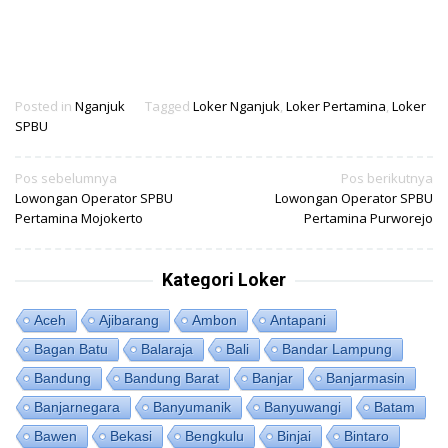
Posted in
Nganjuk
Tagged
Loker Nganjuk
,
Loker Pertamina
,
Loker
SPBU
Navigasi
Pos sebelumnya
Pos berikutnya
Lowongan Operator SPBU
Lowongan Operator SPBU
pos
Pertamina Mojokerto
Pertamina Purworejo
Kategori Loker
Aceh
Ajibarang
Ambon
Antapani
Bagan Batu
Balaraja
Bali
Bandar Lampung
Bandung
Bandung Barat
Banjar
Banjarmasin
Banjarnegara
Banyumanik
Banyuwangi
Batam
Bawen
Bekasi
Bengkulu
Binjai
Bintaro