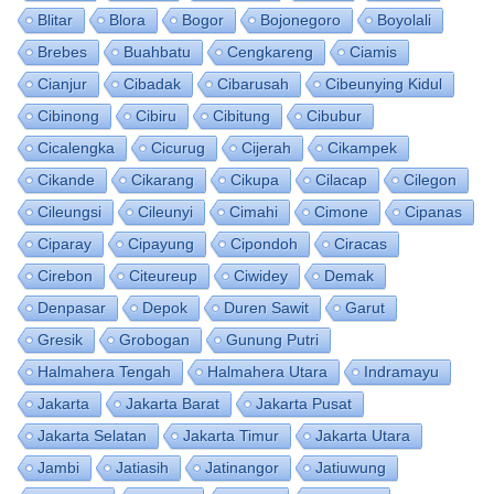
Blitar
Blora
Bogor
Bojonegoro
Boyolali
Brebes
Buahbatu
Cengkareng
Ciamis
Cianjur
Cibadak
Cibarusah
Cibeunying Kidul
Cibinong
Cibiru
Cibitung
Cibubur
Cicalengka
Cicurug
Cijerah
Cikampek
Cikande
Cikarang
Cikupa
Cilacap
Cilegon
Cileungsi
Cileunyi
Cimahi
Cimone
Cipanas
Ciparay
Cipayung
Cipondoh
Ciracas
Cirebon
Citeureup
Ciwidey
Demak
Denpasar
Depok
Duren Sawit
Garut
Gresik
Grobogan
Gunung Putri
Halmahera Tengah
Halmahera Utara
Indramayu
Jakarta
Jakarta Barat
Jakarta Pusat
Jakarta Selatan
Jakarta Timur
Jakarta Utara
Jambi
Jatiasih
Jatinangor
Jatiuwung