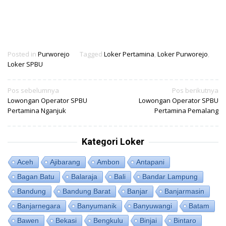
Posted in
Purworejo
Tagged
Loker Pertamina
,
Loker Purworejo
,
Loker SPBU
Navigasi
Pos sebelumnya
Pos berikutnya
Lowongan Operator SPBU
Lowongan Operator SPBU
pos
Pertamina Nganjuk
Pertamina Pemalang
Kategori Loker
Aceh
Ajibarang
Ambon
Antapani
Bagan Batu
Balaraja
Bali
Bandar Lampung
Bandung
Bandung Barat
Banjar
Banjarmasin
Banjarnegara
Banyumanik
Banyuwangi
Batam
Bawen
Bekasi
Bengkulu
Binjai
Bintaro