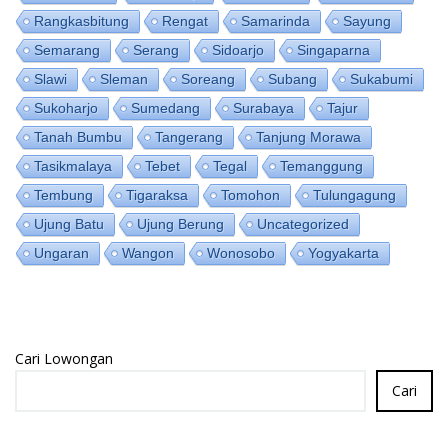
Rangkasbitung
Rengat
Samarinda
Sayung
Semarang
Serang
Sidoarjo
Singaparna
Slawi
Sleman
Soreang
Subang
Sukabumi
Sukoharjo
Sumedang
Surabaya
Tajur
Tanah Bumbu
Tangerang
Tanjung Morawa
Tasikmalaya
Tebet
Tegal
Temanggung
Tembung
Tigaraksa
Tomohon
Tulungagung
Ujung Batu
Ujung Berung
Uncategorized
Ungaran
Wangon
Wonosobo
Yogyakarta
Cari Lowongan
Cari