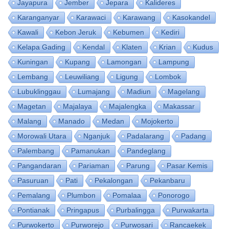
Jayapura
Jember
Jepara
Kalideres
Karanganyar
Karawaci
Karawang
Kasokandel
Kawali
Kebon Jeruk
Kebumen
Kediri
Kelapa Gading
Kendal
Klaten
Krian
Kudus
Kuningan
Kupang
Lamongan
Lampung
Lembang
Leuwiliang
Ligung
Lombok
Lubuklinggau
Lumajang
Madiun
Magelang
Magetan
Majalaya
Majalengka
Makassar
Malang
Manado
Medan
Mojokerto
Morowali Utara
Nganjuk
Padalarang
Padang
Palembang
Pamanukan
Pandeglang
Pangandaran
Pariaman
Parung
Pasar Kemis
Pasuruan
Pati
Pekalongan
Pekanbaru
Pemalang
Plumbon
Pomalaa
Ponorogo
Pontianak
Pringapus
Purbalingga
Purwakarta
Purwokerto
Purworejo
Purwosari
Rancaekek