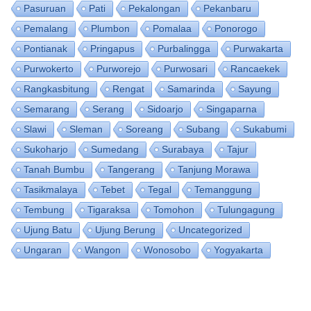
Pasuruan
Pati
Pekalongan
Pekanbaru
Pemalang
Plumbon
Pomalaa
Ponorogo
Pontianak
Pringapus
Purbalingga
Purwakarta
Purwokerto
Purworejo
Purwosari
Rancaekek
Rangkasbitung
Rengat
Samarinda
Sayung
Semarang
Serang
Sidoarjo
Singaparna
Slawi
Sleman
Soreang
Subang
Sukabumi
Sukoharjo
Sumedang
Surabaya
Tajur
Tanah Bumbu
Tangerang
Tanjung Morawa
Tasikmalaya
Tebet
Tegal
Temanggung
Tembung
Tigaraksa
Tomohon
Tulungagung
Ujung Batu
Ujung Berung
Uncategorized
Ungaran
Wangon
Wonosobo
Yogyakarta