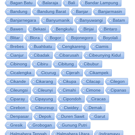
Bagan Batu
Balaraja
Bali
Bandar Lampung
Bandung
Bandung Barat
Banjar
Banjarmasin
Banjarnegara
Banyumanik
Banyuwangi
Batam
Bawen
Bekasi
Bengkulu
Binjai
Bintaro
Blitar
Blora
Bogor
Bojonegoro
Boyolali
Brebes
Buahbatu
Cengkareng
Ciamis
Cianjur
Cibadak
Cibarusah
Cibeunying Kidul
Cibinong
Cibiru
Cibitung
Cibubur
Cicalengka
Cicurug
Cijerah
Cikampek
Cikande
Cikarang
Cikupa
Cilacap
Cilegon
Cileungsi
Cileunyi
Cimahi
Cimone
Cipanas
Ciparay
Cipayung
Cipondoh
Ciracas
Cirebon
Citeureup
Ciwidey
Demak
Denpasar
Depok
Duren Sawit
Garut
Gresik
Grobogan
Gunung Putri
Halmahera Tengah
Halmahera Utara
Indramayu