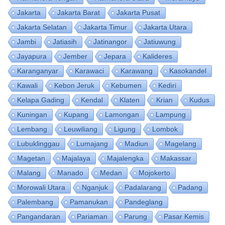
Jakarta
Jakarta Barat
Jakarta Pusat
Jakarta Selatan
Jakarta Timur
Jakarta Utara
Jambi
Jatiasih
Jatinangor
Jatiuwung
Jayapura
Jember
Jepara
Kalideres
Karanganyar
Karawaci
Karawang
Kasokandel
Kawali
Kebon Jeruk
Kebumen
Kediri
Kelapa Gading
Kendal
Klaten
Krian
Kudus
Kuningan
Kupang
Lamongan
Lampung
Lembang
Leuwiliang
Ligung
Lombok
Lubuklinggau
Lumajang
Madiun
Magelang
Magetan
Majalaya
Majalengka
Makassar
Malang
Manado
Medan
Mojokerto
Morowali Utara
Nganjuk
Padalarang
Padang
Palembang
Pamanukan
Pandeglang
Pangandaran
Pariaman
Parung
Pasar Kemis