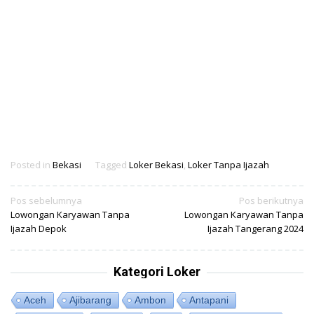
Posted in
Bekasi
Tagged
Loker Bekasi
,
Loker Tanpa Ijazah
Navigasi
Pos sebelumnya
Pos berikutnya
Lowongan Karyawan Tanpa
Lowongan Karyawan Tanpa
pos
Ijazah Depok
Ijazah Tangerang 2024
Kategori Loker
Aceh
Ajibarang
Ambon
Antapani