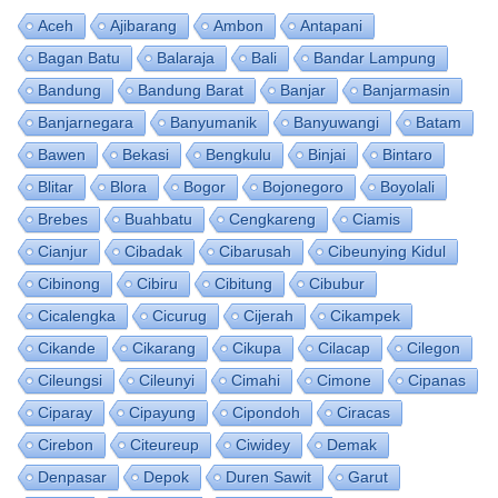
Aceh
Ajibarang
Ambon
Antapani
Bagan Batu
Balaraja
Bali
Bandar Lampung
Bandung
Bandung Barat
Banjar
Banjarmasin
Banjarnegara
Banyumanik
Banyuwangi
Batam
Bawen
Bekasi
Bengkulu
Binjai
Bintaro
Blitar
Blora
Bogor
Bojonegoro
Boyolali
Brebes
Buahbatu
Cengkareng
Ciamis
Cianjur
Cibadak
Cibarusah
Cibeunying Kidul
Cibinong
Cibiru
Cibitung
Cibubur
Cicalengka
Cicurug
Cijerah
Cikampek
Cikande
Cikarang
Cikupa
Cilacap
Cilegon
Cileungsi
Cileunyi
Cimahi
Cimone
Cipanas
Ciparay
Cipayung
Cipondoh
Ciracas
Cirebon
Citeureup
Ciwidey
Demak
Denpasar
Depok
Duren Sawit
Garut