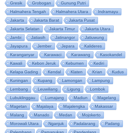
Gresik
Grobogan
Gunung Putri
Halmahera Tengah
Halmahera Utara
Indramayu
Jakarta
Jakarta Barat
Jakarta Pusat
Jakarta Selatan
Jakarta Timur
Jakarta Utara
Jambi
Jatiasih
Jatinangor
Jatiuwung
Jayapura
Jember
Jepara
Kalideres
Karanganyar
Karawaci
Karawang
Kasokandel
Kawali
Kebon Jeruk
Kebumen
Kediri
Kelapa Gading
Kendal
Klaten
Krian
Kudus
Kuningan
Kupang
Lamongan
Lampung
Lembang
Leuwiliang
Ligung
Lombok
Lubuklinggau
Lumajang
Madiun
Magelang
Magetan
Majalaya
Majalengka
Makassar
Malang
Manado
Medan
Mojokerto
Morowali Utara
Nganjuk
Padalarang
Padang
Palembang
Pamanukan
Pandeglang