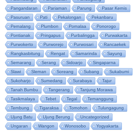
Pangandaran
Pariaman
Parung
Pasar Kemis
Pasuruan
Pati
Pekalongan
Pekanbaru
Pemalang
Plumbon
Pomalaa
Ponorogo
Pontianak
Pringapus
Purbalingga
Purwakarta
Purwokerto
Purworejo
Purwosari
Rancaekek
Rangkasbitung
Rengat
Samarinda
Sayung
Semarang
Serang
Sidoarjo
Singaparna
Slawi
Sleman
Soreang
Subang
Sukabumi
Sukoharjo
Sumedang
Surabaya
Tajur
Tanah Bumbu
Tangerang
Tanjung Morawa
Tasikmalaya
Tebet
Tegal
Temanggung
Tembung
Tigaraksa
Tomohon
Tulungagung
Ujung Batu
Ujung Berung
Uncategorized
Ungaran
Wangon
Wonosobo
Yogyakarta