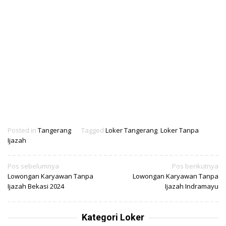
Posted in
Tangerang
Tagged
Loker Tangerang
,
Loker Tanpa
Ijazah
Navigasi
Pos sebelumnya
Pos berikutnya
Lowongan Karyawan Tanpa
Lowongan Karyawan Tanpa
pos
Ijazah Bekasi 2024
Ijazah Indramayu
Kategori Loker